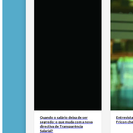
Quando o salário deixa de ser
Entrevist
segredo: o que muda com a nova
Fricon ch
directiva de Transparência
Salarial?