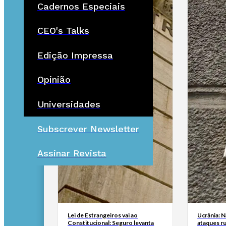
Cadernos Especiais
CEO's Talks
Edição Impressa
Opinião
Universidades
Subscrever Newsletter
Assinar Revista
Lei de Estrangeiros vai ao
Ucrânia: 
Constitucional: Seguro levanta
ataques ru