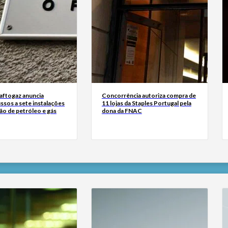
Naftogaz anuncia
Concorrência autoriza compra de
ssos a sete instalações
11 lojas da Staples Portugal pela
ão de petróleo e gás
dona da FNAC