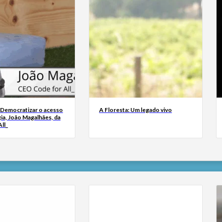
 Democratizar o acesso
A Floresta: Um legado vivo
ia, João Magalhães, da
ll_