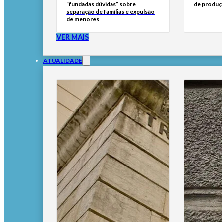
“fundadas dúvidas” sobre
de produç
separação de famílias e expulsão
de menores
VER MAIS
ATUALIDADE