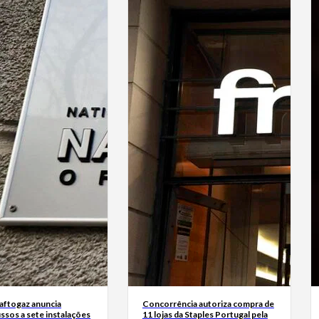
Naftogaz anuncia
Concorrência autoriza compra de
ssos a sete instalações
11 lojas da Staples Portugal pela