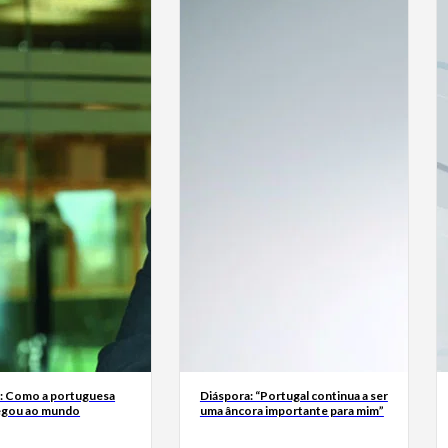
a: Como a portuguesa
Diáspora: “Portugal continua a ser
egou ao mundo
uma âncora importante para mim”