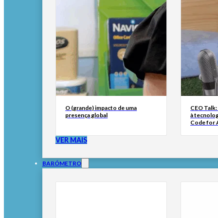
O (grande) impacto de uma
CEO Talk:
presença global
à tecnolog
Code for A
VER MAIS
BARÓMETRO