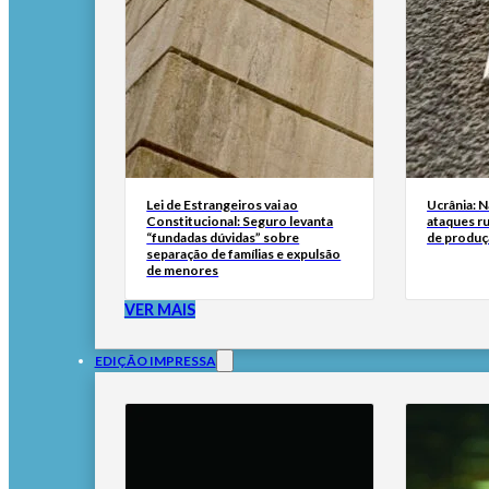
Lei de Estrangeiros vai ao
Ucrânia: 
Constitucional: Seguro levanta
ataques ru
“fundadas dúvidas” sobre
de produç
separação de famílias e expulsão
de menores
VER MAIS
EDIÇÃO IMPRESSA