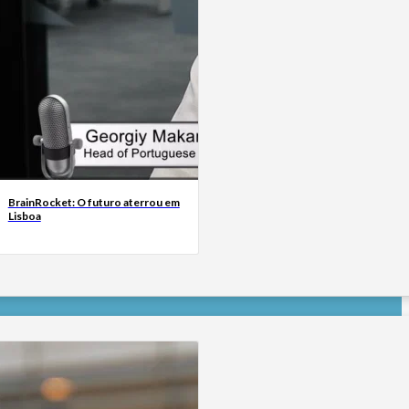
BrainRocket: O futuro aterrou em
Lisboa