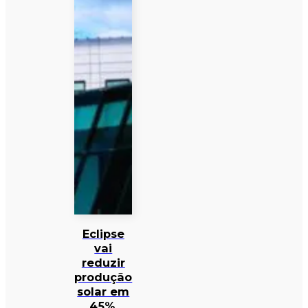
Eclipse
vai
reduzir
produção
solar em
45%,