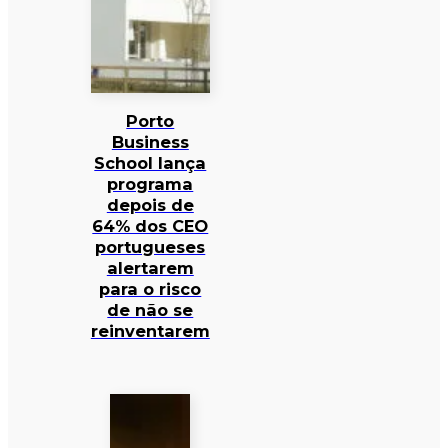
Porto
Business
School lança
programa
depois de
64% dos CEO
portugueses
alertarem
para o risco
de não se
reinventarem