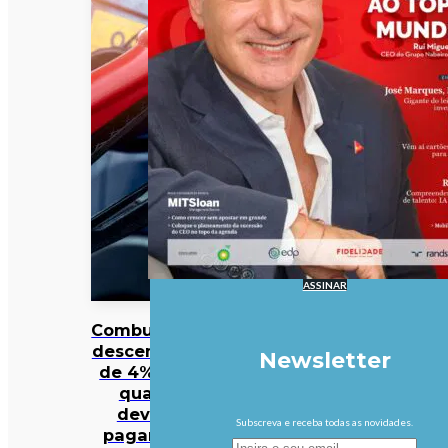
ASSINAR
Combustíveis
descem mais
Newsletter
de 4%. Veja
quanto
deveria
Subscreva e receba todas as novidades.
pagar pela