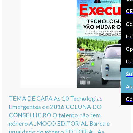
CE
Co
Ed
Op
Co
Su
As
TEMA DE CAPA As 10 Tecnologias
Co
Emergentes de 2016 COLUNA DO
CONSELHEIRO O talento não tem
género ALMOÇO EDITORIAL Banca e
igualdade do género EDITORIAL As