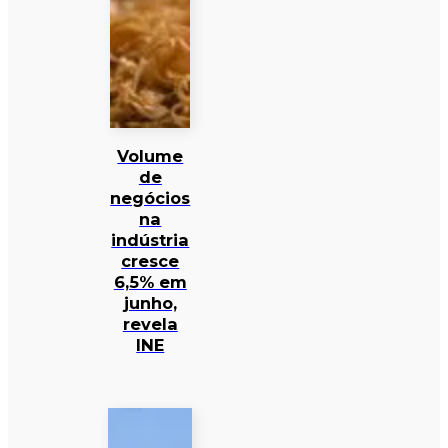
Volume
de
negócios
na
indústria
cresce
6,5% em
junho,
revela
INE