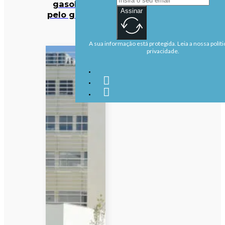
gasolina e
Assinar
pelo gasóleo
A sua informação está protegida. Leia a nossa políti
privacidade.