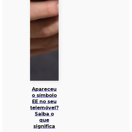
Apareceu
o símbolo
EE no seu
telemóvel?
Saiba o
que
significa