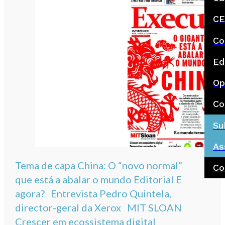
CE
Co
Ed
Op
Co
Su
As
Tema de capa China: O “novo normal”
Co
que está a abalar o mundo Editorial E
agora? Entrevista Pedro Quintela,
director-geral da Xerox MIT SLOAN
Crescer em ecossistema digital