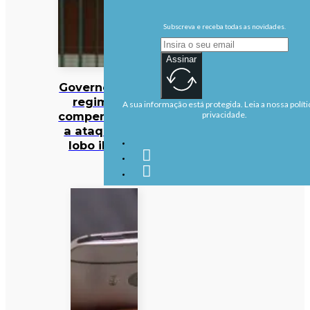
Subscreva e receba todas as novidades.
Assinar
Governo altera
regime de
A sua informação está protegida. Leia a nossa políti
compensações
privacidade.
a ataques de
lobo ibérico