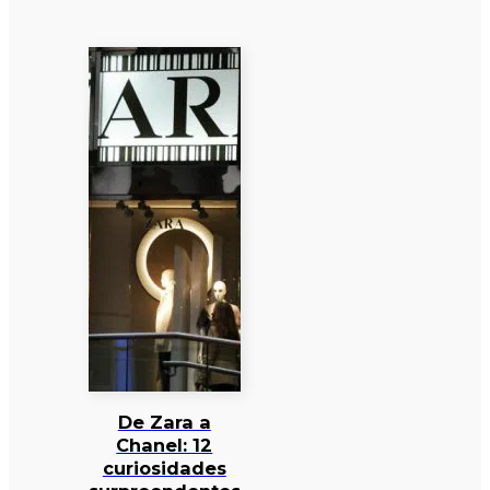
De Zara a
Chanel: 12
curiosidades