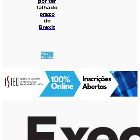
por ter
falhado
prazo
do
Brexit
Mais
Notícias