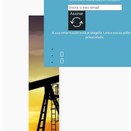
Assinar
A sua informação está protegida. Leia a nossa políti
privacidade.