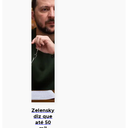
Zelensky
diz que
até 50