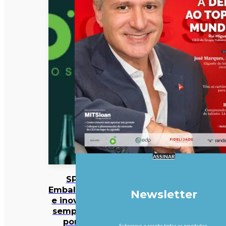
ASSINAR
SPV:
Embalagens
Newsletter
e inovação
sempre no
ponto
Subscreva e receba todas as novidades.