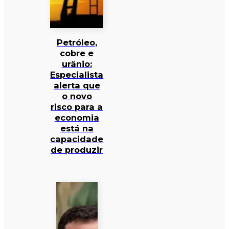
Petróleo,
cobre e
urânio:
Especialista
alerta que
o novo
risco para a
economia
está na
capacidade
de produzir