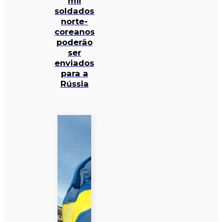
mil
soldados
norte-
coreanos
poderão
ser
enviados
para a
Rússia