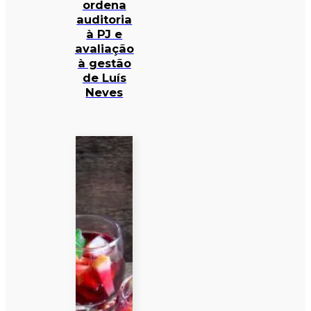
ordena
auditoria
à PJ e
avaliação
à gestão
de Luís
Neves