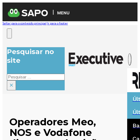
MENU
Saltar para o conteúdo principal
Ir para o footer
Pesquisar no
site
Pesquisar
×
Úl
Úl
Operadores Meo,
Ba
NOS e Vodafone
Ca