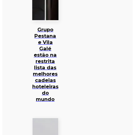
Grupo
Pestana
e Vila
Galé
estão na
restrita
lista das
melhores
cadeias
hoteleiras
do
mundo