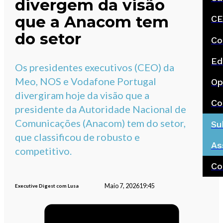
divergem da visão
que a Anacom tem
CE
do setor
Co
Ed
Os presidentes executivos (CEO) da
Meo, NOS e Vodafone Portugal
Op
divergiram hoje da visão que a
Co
presidente da Autoridade Nacional de
Comunicações (Anacom) tem do setor,
Su
que classificou de robusto e
As
competitivo.
Co
Maio 7, 2026
19:45
Executive Digest com Lusa