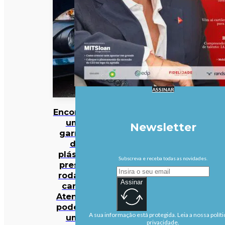
ASSINAR
Encontrou
uma
Newsletter
garrafa
de
plástico
Subscreva e receba todas as novidades.
presa à
roda do
Assinar
carro?
Atenção:
pode ser
A sua informação está protegida. Leia a nossa políti
uma
privacidade.