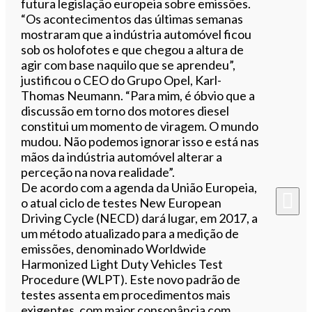
futura legislação europeia sobre emissões.
“Os acontecimentos das últimas semanas
mostraram que a indústria automóvel ficou
sob os holofotes e que chegou a altura de
agir com base naquilo que se aprendeu”,
justificou o CEO do Grupo Opel, Karl-
Thomas Neumann. “Para mim, é óbvio que a
discussão em torno dos motores diesel
constitui um momento de viragem. O mundo
mudou. Não podemos ignorar isso e está nas
mãos da indústria automóvel alterar a
perceção na nova realidade”.
De acordo com a agenda da União Europeia,
o atual ciclo de testes New European
Driving Cycle (NECD) dará lugar, em 2017, a
um método atualizado para a medição de
emissões, denominado Worldwide
Harmonized Light Duty Vehicles Test
Procedure (WLPT). Este novo padrão de
testes assenta em procedimentos mais
exigentes, com maior consonância com