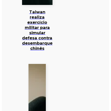
Taiwan
realiza
exercício
militar para
simular
defesa contra
desembarque
chinês