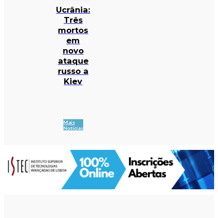
Ucrânia:
Três
mortos
em
novo
ataque
russo a
Kiev
Mais
Notícias