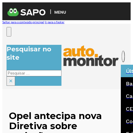
MENU
Saltar para o conteúdo principal
Ir para o footer
Pesquisar no
site
Úl
Pesquisar
×
Ba
Ca
CE
Opel antecipa nova
Co
Diretiva sobre