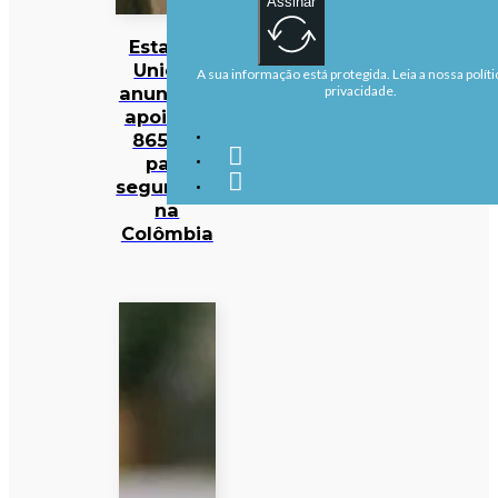
Assinar
Estados
Unidos
A sua informação está protegida. Leia a nossa políti
anunciam
privacidade.
apoio de
865 ME
para
segurança
na
Colômbia