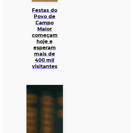
Festas do
Povo de
Campo
Maior
começam
hoje e
esperam
mais de
400 mil
visitantes