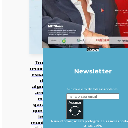
ASSINAR
Trump
reconhece
Newsletter
escassez
de
algumas
Subscreva e receba todas as novidades.
armas
mas
Assinar
garante
que EUA
têm
A sua informação está protegida. Leia a nossa políti
munições
privacidade.