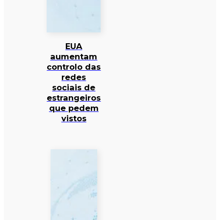
EUA
aumentam
controlo das
redes
sociais de
estrangeiros
que pedem
vistos