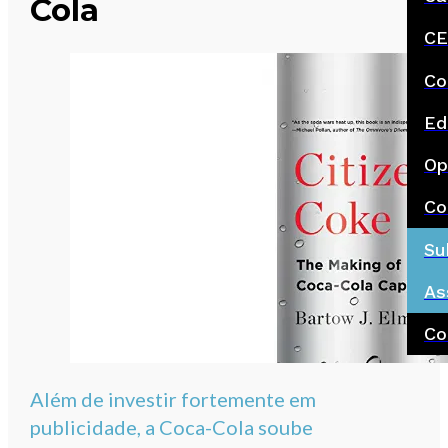
Cola
CE
Co
Ed
Op
Co
Su
As
Co
Além de investir fortemente em
publicidade, a Coca-Cola soube