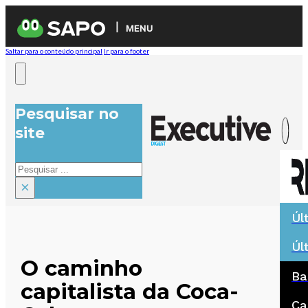
MENU
Saltar para o conteúdo principal
Ir para o footer
Pesquisar no
site
Pesquisar
×
Úl
Úl
O caminho
Ba
capitalista da Coca-
Ca