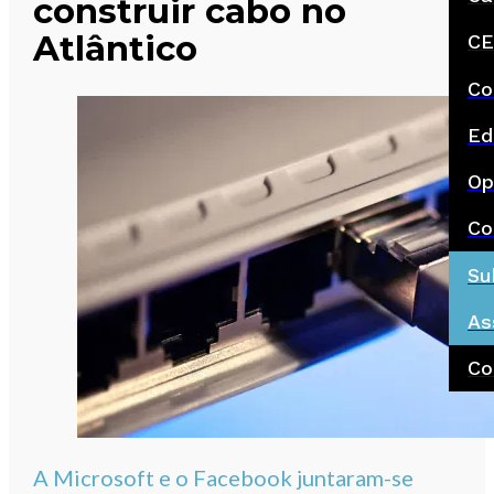
construir cabo no
Atlântico
CE
Co
Ed
Op
Co
Su
As
Co
A Microsoft e o Facebook juntaram-se