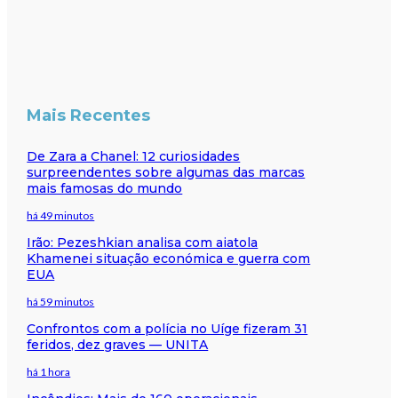
Mais Recentes
De Zara a Chanel: 12 curiosidades
surpreendentes sobre algumas das marcas
mais famosas do mundo
há 49 minutos
Irão: Pezeshkian analisa com aiatola
Khamenei situação económica e guerra com
EUA
há 59 minutos
Confrontos com a polícia no Uíge fizeram 31
feridos, dez graves — UNITA
há 1 hora