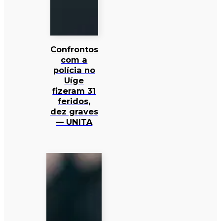
Confrontos
com a
polícia no
Uíge
fizeram 31
feridos,
dez graves
— UNITA