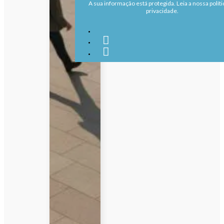
A sua informação está protegida. Leia a nossa políti
privacidade.