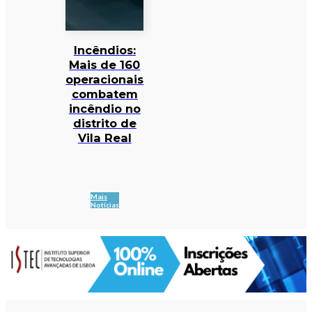
Incêndios:
Mais de 160
operacionais
combatem
incêndio no
distrito de
Vila Real
Mais
Notícias