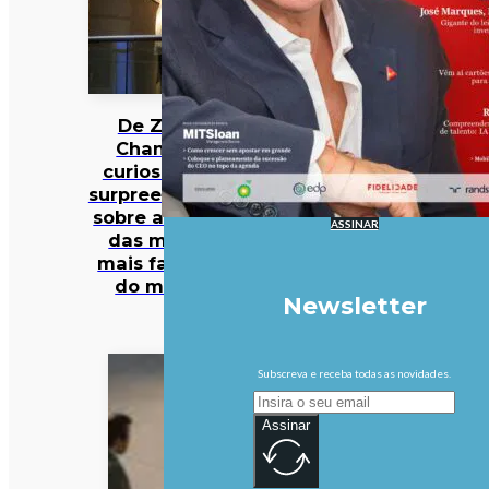
De Zara a
Chanel: 12
curiosidades
surpreendentes
sobre algumas
ASSINAR
das marcas
mais famosas
do mundo
Newsletter
Subscreva e receba todas as novidades.
Assinar