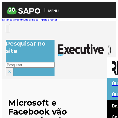
MENU
Saltar para o conteúdo principal
Ir para o footer
Pesquisar no
site
Pesquisar
×
Úl
Úl
Microsoft e
Ba
Facebook vão
Ca