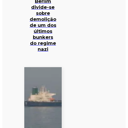
Berlim
divide-se
sobre
demolição
de um dos
últimos
bunkers
do regime
nazi