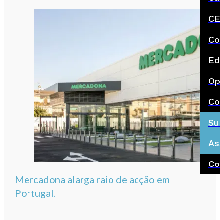
CE
Co
Ed
Op
Co
Su
As
Co
Mercadona alarga raio de acção em
Portugal.