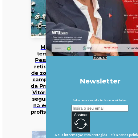
Mau
tempo:
ASSINAR
Pessoas
retiradas
de zona de
campismo
Newsletter
da Praia da
Vitória em
segurança
Subscreva e receba todas as novidades.
na escola
profissional
Assinar
A sua informação está protegida. Leia a nossa políti