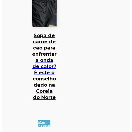
Sopa de
carne de
cão para
enfrentar
a onda
de calor?
É este o
conselho
dado na
Coreia
do Norte
Mais
Notícias