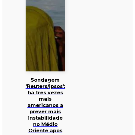
Sondagem
‘Reuters/Ipsos’:
há três vezes
mais
americanos a
prever mais
instabilidade
no Médio
Oriente após