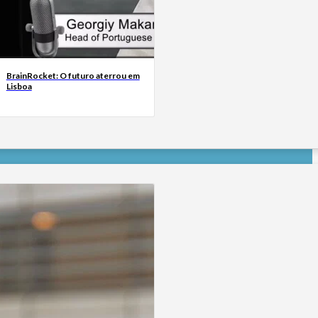
BrainRocket: O futuro aterrou em
Lisboa