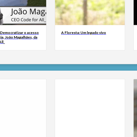
 Democratizar o acesso
A Floresta: Um legado vivo
ia, João Magalhães, da
ll_