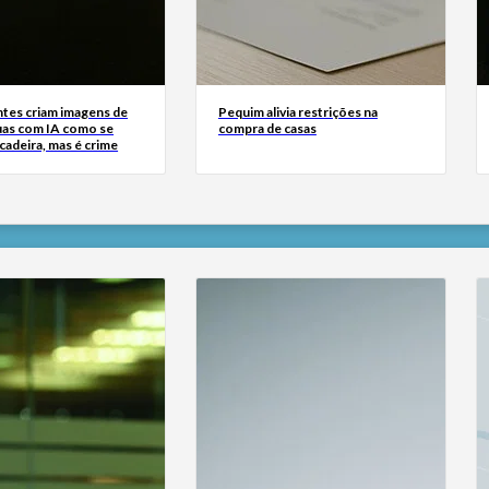
tes criam imagens de
Pequim alivia restrições na
uas com IA como se
compra de casas
cadeira, mas é crime