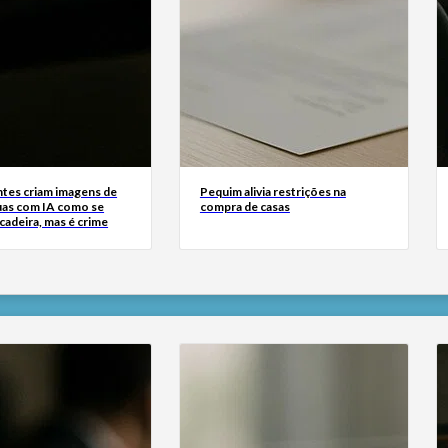
tes criam imagens de
Pequim alivia restrições na
uas com IA como se
compra de casas
cadeira, mas é crime