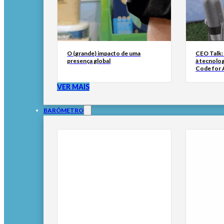
O (grande) impacto de uma
CEO Talk:
presença global
à tecnolog
Code for A
VER MAIS
BARÓMETRO