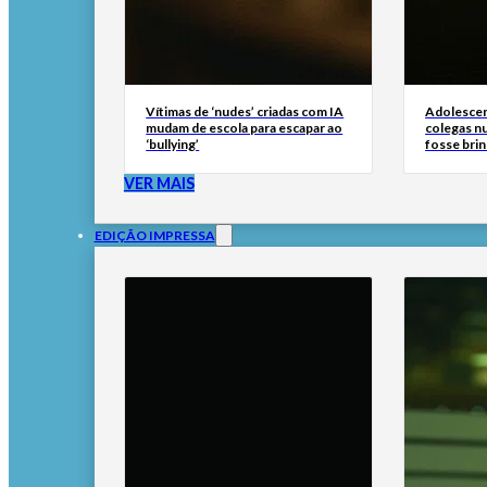
Vítimas de ‘nudes’ criadas com IA
Adolescen
mudam de escola para escapar ao
colegas n
‘bullying’
fosse brin
VER MAIS
EDIÇÃO IMPRESSA