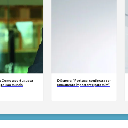
a: Como a portuguesa
Diáspora: “Portugal continua a ser
egou ao mundo
uma âncora importante para mim”