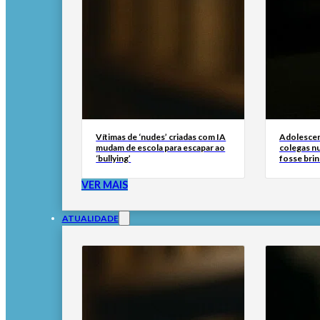
Vítimas de ‘nudes’ criadas com IA
Adolescen
mudam de escola para escapar ao
colegas n
‘bullying’
fosse brin
VER MAIS
ATUALIDADE