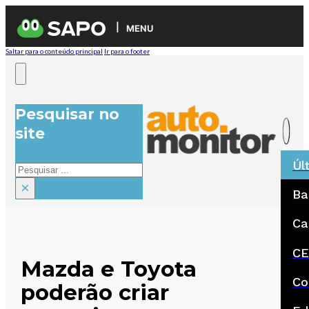
MENU
Saltar para o conteúdo principal
Ir para o footer
Pesquisar no
site
Úl
Pesquisar
×
Ba
Ca
CE
Mazda e Toyota
Co
poderão criar