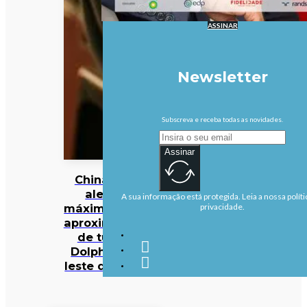
ASSINAR
Newsletter
Subscreva e receba todas as novidades.
Assinar
China em
alerta
A sua informação está protegida. Leia a nossa políti
máximo com
privacidade.
aproximação
de tufão
Dolphin ao
leste do país