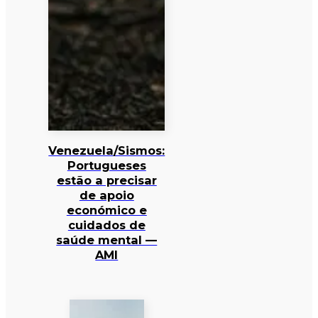
Venezuela/Sismos:
Portugueses
estão a precisar
de apoio
económico e
cuidados de
saúde mental —
AMI