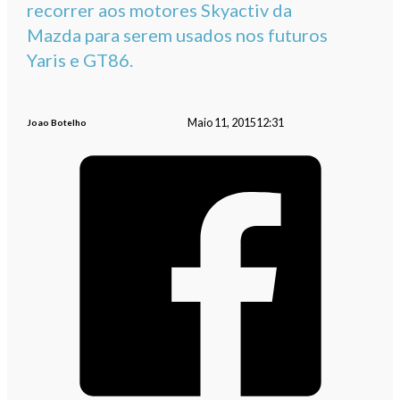
recorrer aos motores Skyactiv da
Mazda para serem usados nos futuros
Yaris e GT86.
Maio 11, 2015
12:31
Joao Botelho