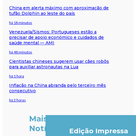
China em alerta máximo com aproximação de
tufão Dolphin ao leste do país
há 18 minutos
Venezuela/Sismos: Portugueses estão a
precisar de apoio económico e cuidados de
saúde mental — AMI
há 48 minutos
Cientistas chineses sugerem usar cães robôs
para auxiliar astronautas na Lua
há 1 hora
Inflação na China abranda pelo terceiro mês
consecutivo
há 2 horas
Mais
Notícias
Edição Impressa