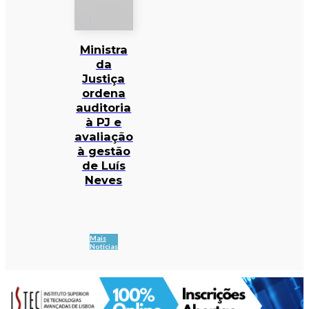
Ministra
da
Justiça
ordena
auditoria
à PJ e
avaliação
à gestão
de Luís
Neves
Mais
Notícias