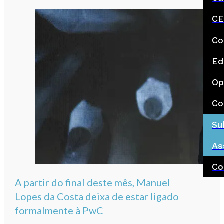
CE
Co
Ed
Op
Co
Su
As
Co
A partir do final deste mês, Manuel
Lopes da Costa deixa de estar ligado
formalmente à PwC