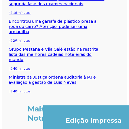
segunda fase dos exames nacionais
há 16 minutos
Encontrou uma garrafa de plástico presa à
roda do carro? Atenção: pode ser uma
armadilha
há 29 minutos
Grupo Pestana e Vila Galé estão na restrita
lista das melhores cadeias hoteleiras do
mundo
há 40 minutos
Ministra da Justiça ordena auditoria à PJ e
avaliação à gestão de Luís Neves
há 40 minutos
Mais
Notícias
Edição Impressa