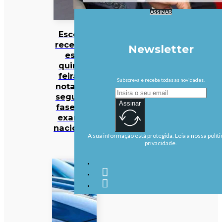
ASSINAR
Escolas
recebem
Newsletter
esta
quinta-
feira as
Subscreva e receba todas as novidades.
notas da
segunda
Assinar
fase dos
exames
nacionais
A sua informação está protegida. Leia a nossa políti
privacidade.