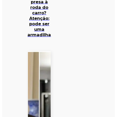
presa à
roda do
carro?
Atenção:
pode ser
uma
armadilha