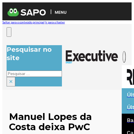
MENU
Saltar para o conteúdo principal
Ir para o footer
Pesquisar no
site
Pesquisar
×
Úl
Úl
Manuel Lopes da
Ba
Costa deixa PwC
Ca