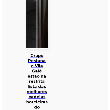
Grupo
Pestana
e Vila
Galé
estão na
restrita
lista das
melhores
cadeias
hoteleiras
do