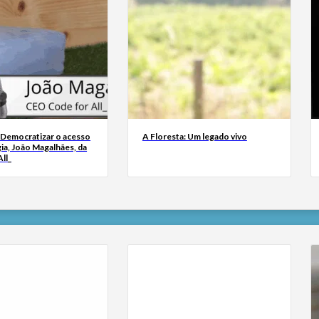
 Democratizar o acesso
A Floresta: Um legado vivo
ia, João Magalhães, da
ll_