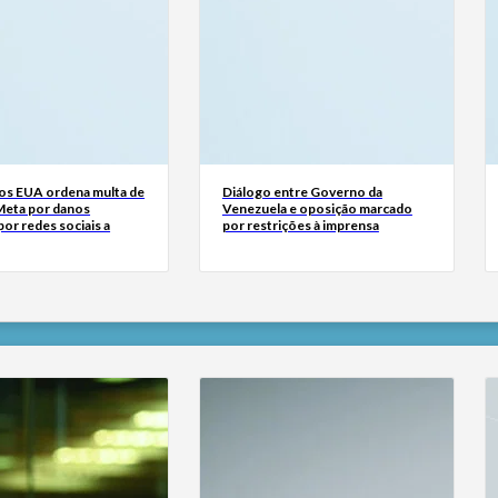
dos EUA ordena multa de
Diálogo entre Governo da
Meta por danos
Venezuela e oposição marcado
or redes sociais a
por restrições à imprensa