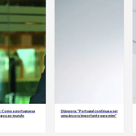
a: Como a portuguesa
Diáspora: “Portugal continua a ser
egou ao mundo
uma âncora importante para mim”