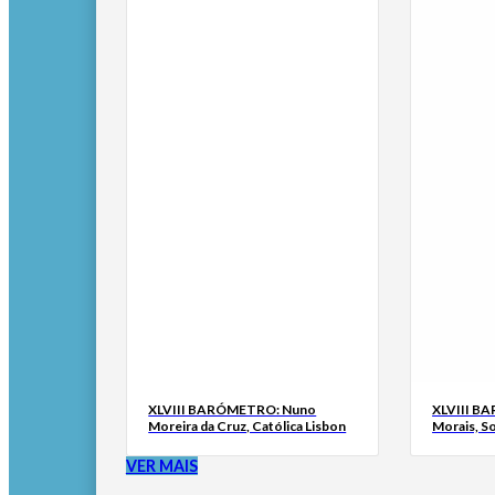
XLVIII BARÓMETRO: Nuno
XLVIII B
Moreira da Cruz, Católica Lisbon
Morais, S
VER MAIS