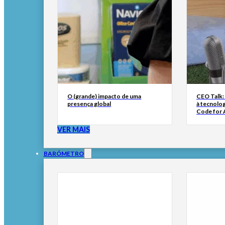
O (grande) impacto de uma
CEO Talk:
presença global
à tecnolog
Code for A
VER MAIS
BARÓMETRO