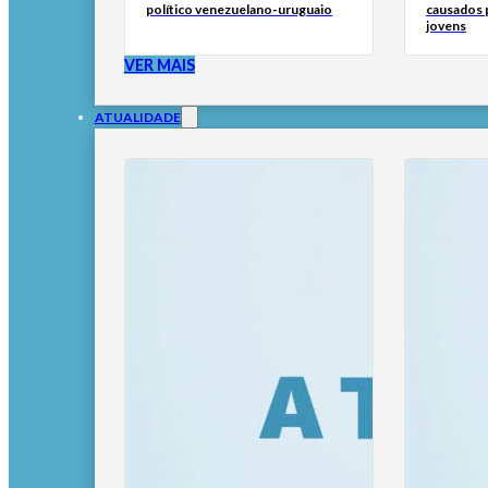
político venezuelano-uruguaio
causados p
jovens
VER MAIS
ATUALIDADE