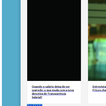
Quando o salário deixa de ser
Entrevist
segredo: o que muda com a nova
Fricon ch
directiva de Transparência
Salarial?
VER MAIS