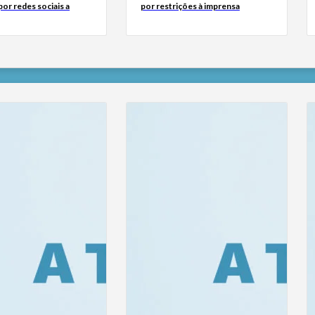
or redes sociais a
por restrições à imprensa