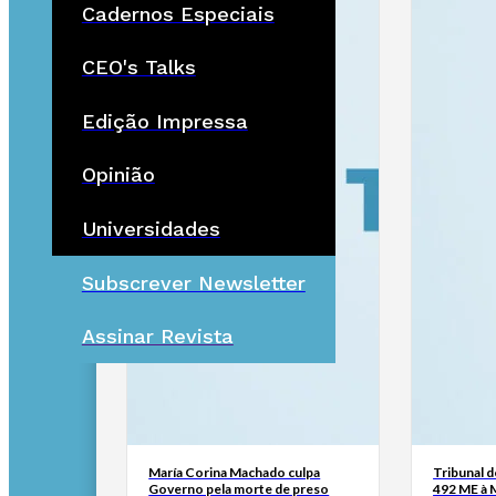
Cadernos Especiais
CEO's Talks
Edição Impressa
Opinião
Universidades
Subscrever Newsletter
Assinar Revista
María Corina Machado culpa
Tribunal 
Governo pela morte de preso
492 ME à 