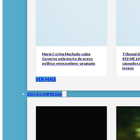
María Corina Machado culpa
Tribunal 
Governo pela morte de preso
492 ME à 
político venezuelano-uruguaio
causados p
jovens
VER MAIS
EDIÇÃO IMPRESSA