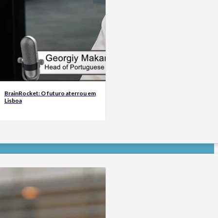
BrainRocket: O futuro aterrou em
Lisboa