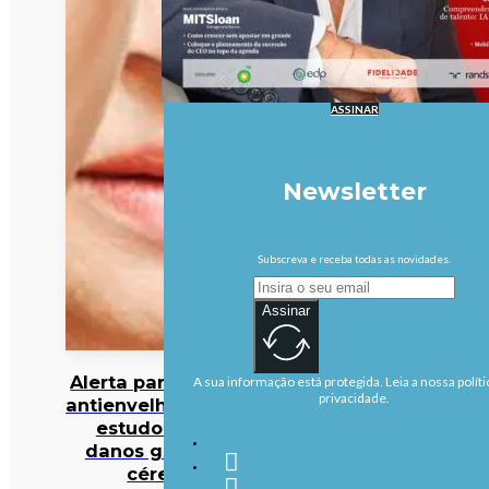
ASSINAR
Newsletter
Subscreva e receba todas as novidades.
Assinar
Alerta para cocktail
A sua informação está protegida. Leia a nossa políti
privacidade.
antienvelhecimento:
estudo deteta
danos graves no
cérebro