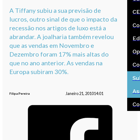
A Tiffany subiu a sua previsão de
CE
lucros, outro sinal de que o impacto da
Co
recessão nos artigos de luxo está a
abrandar. A joalharia também revelou
Ed
que as vendas em Novembro e
Op
Dezembro foram 17% mais altas do
que no ano anterior. As vendas na
Co
Europa subiram 30%.
Su
As
Janeiro 21, 2010
14:01
Filipa Pereira
Co