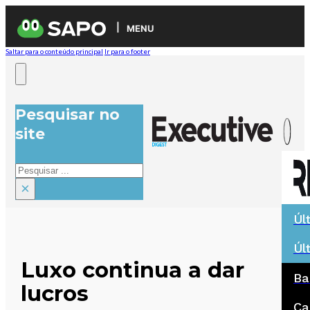
MENU
Saltar para o conteúdo principal
Ir para o footer
Pesquisar no
site
Pesquisar
×
Úl
Úl
Luxo continua a dar
Ba
lucros
Ca