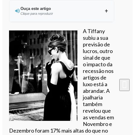
Ouça este artigo
Clique para reproduzir
Ouvir este artigo
A Tiffany
subiu a sua
previsão de
lucros, outro
sinal de que
o impacto da
recessão nos
artigos de
luxo está a
abrandar. A
joalharia
também
revelou que
as vendas em
Novembro e
Dezembro foram 17% mais altas do que no