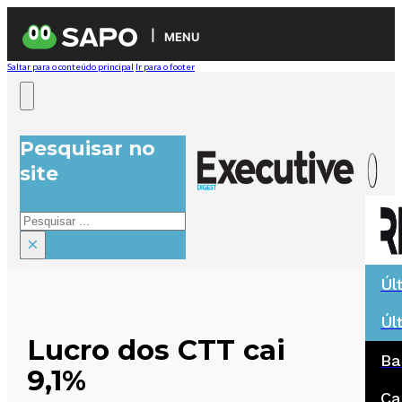
MENU
Saltar para o conteúdo principal
Ir para o footer
Pesquisar no
site
Pesquisar
×
Úl
Úl
Lucro dos CTT cai
Ba
9,1%
Ca