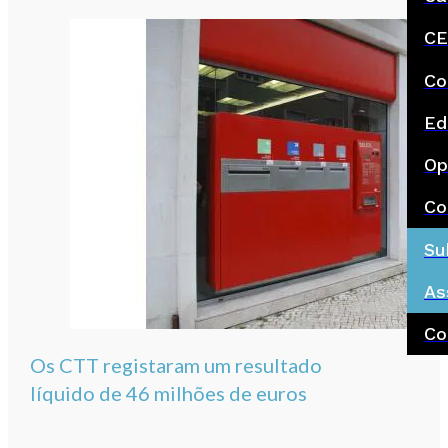
CE
Co
Ed
Op
Co
Su
As
Co
Os CTT registaram um resultado
líquido de 46 milhões de euros