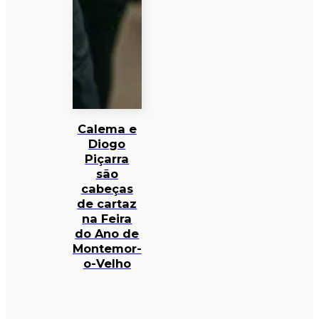
Calema e
Diogo
Piçarra
são
cabeças
de cartaz
na Feira
do Ano de
Montemor-
o-Velho