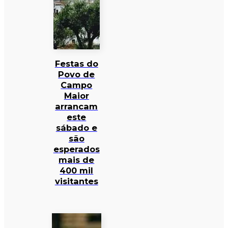
Festas do
Povo de
Campo
Maior
arrancam
este
sábado e
são
esperados
mais de
400 mil
visitantes