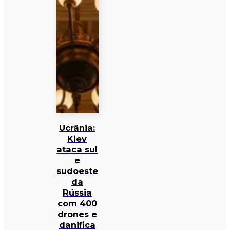
Ucrânia:
Kiev
ataca sul
e
sudoeste
da
Rússia
com 400
drones e
danifica