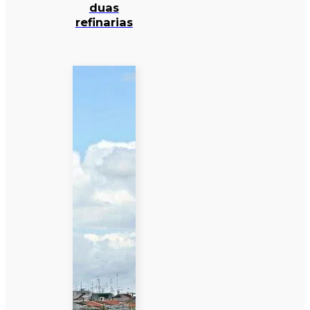
duas
refinarias