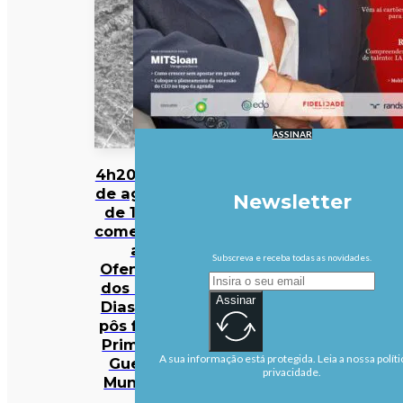
ASSINAR
4h20 de 8
de agosto
Newsletter
de 1918:
começava
a
Subscreva e receba todas as novidades.
Ofensiva
dos Cem
Assinar
Dias que
pôs fim à
Primeira
A sua informação está protegida. Leia a nossa políti
Guerra
privacidade.
Mundial