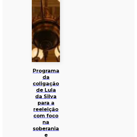
Programa
da
coligação
de Lula
da Silva
para a
reeleição
com foco
na
soberania
e