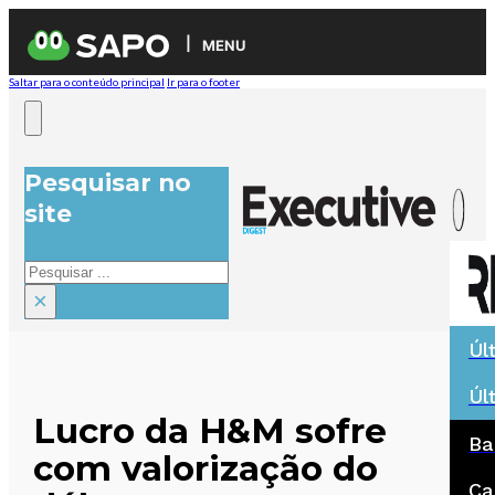
MENU
Saltar para o conteúdo principal
Ir para o footer
Pesquisar no
site
Pesquisar
×
Úl
Úl
Lucro da H&M sofre
Ba
com valorização do
Ca