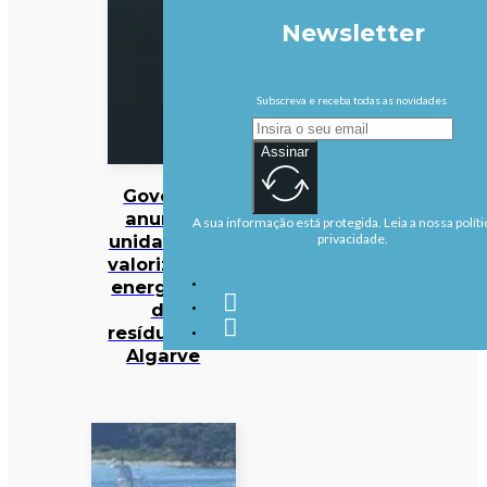
Newsletter
Subscreva e receba todas as novidades.
Assinar
Governo
anuncia
A sua informação está protegida. Leia a nossa políti
unidade de
privacidade.
valorização
energética
de
resíduos no
Algarve