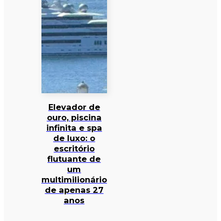
Elevador de
ouro, piscina
infinita e spa
de luxo: o
escritório
flutuante de
um
multimilionário
de apenas 27
anos