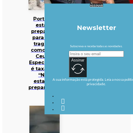
ASSINAR
Portugal
estaria
Newsletter
preparado
para uma
tragédia
Subscreva e receba todas as novidades.
como a de
Ceuta?
Assinar
Especialista
é taxativa:
“Não
A sua informação está protegida. Leia a nossa políti
estamos
privacidade.
preparados”