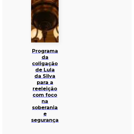
Programa
da
coligação
de Lula
da Silva
para a
reeleição
com foco
na
soberania
e
segurança