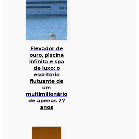
Elevador de
ouro, piscina
infinita e spa
de luxo: o
escritório
flutuante de
um
multimilionário
de apenas 27
anos