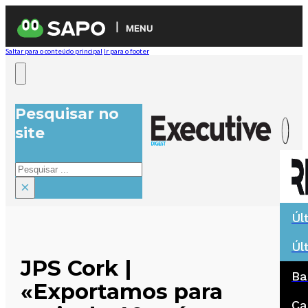
MENU
Saltar para o conteúdo principal
Ir para o footer
Pesquisar no
site
Pesquisar
×
Úl
Úl
JPS Cork |
Ba
«Exportamos para
Ca