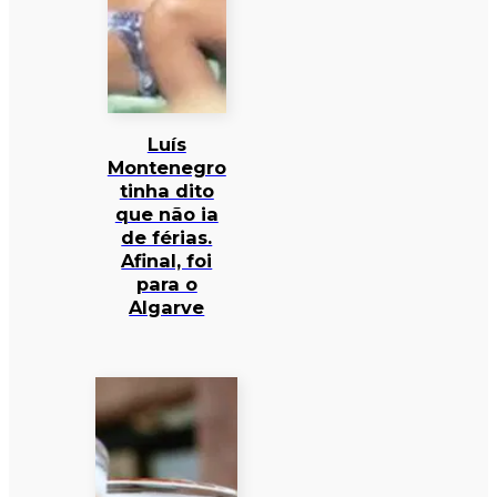
Luís
Montenegro
tinha dito
que não ia
de férias.
Afinal, foi
para o
Algarve