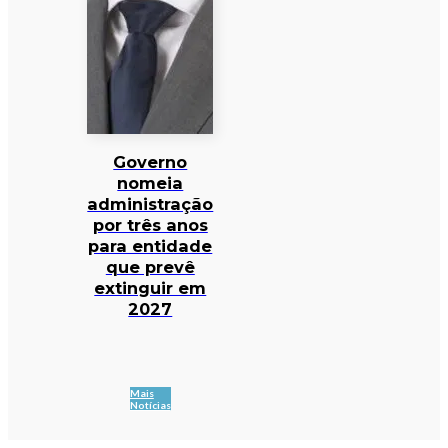
Governo
nomeia
administração
por três anos
para entidade
que prevê
extinguir em
2027
Mais
Notícias