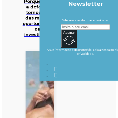
Porque é que
Newsletter
a defesa se
tornou uma
das maiores
Subscreva e receba todas as novidades.
oportunidades
para
Assinar
investidores?
A sua informação está protegida. Leia a nossa políti
privacidade.