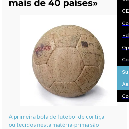
mais de 40 países»
CE
Co
Ed
Op
Co
Su
As
Co
A primeira bola de futebol de cortiça
ou tecidos nesta matéria-prima são