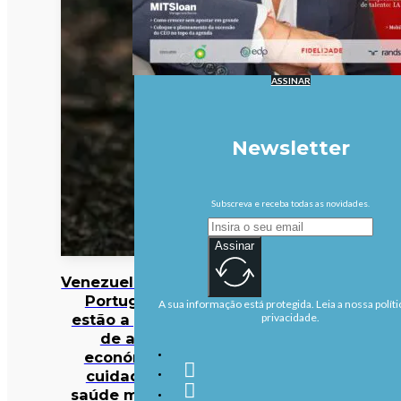
ASSINAR
Newsletter
Subscreva e receba todas as novidades.
Assinar
Venezuela/Sismos:
Portugueses
A sua informação está protegida. Leia a nossa políti
estão a precisar
privacidade.
de apoio
económico e
cuidados de
saúde mental —