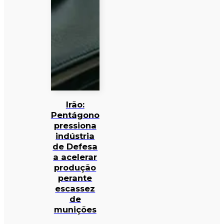
Irão:
Pentágono
pressiona
indústria
de Defesa
a acelerar
produção
perante
escassez
de
munições