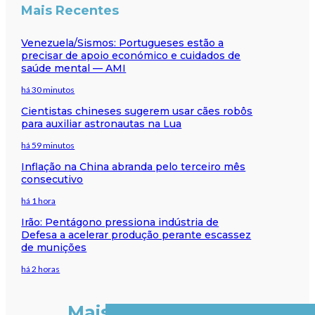
Mais Recentes
Venezuela/Sismos: Portugueses estão a
precisar de apoio económico e cuidados de
saúde mental — AMI
há 30 minutos
Cientistas chineses sugerem usar cães robôs
para auxiliar astronautas na Lua
há 59 minutos
Inflação na China abranda pelo terceiro mês
consecutivo
há 1 hora
Irão: Pentágono pressiona indústria de
Defesa a acelerar produção perante escassez
de munições
há 2 horas
Mais