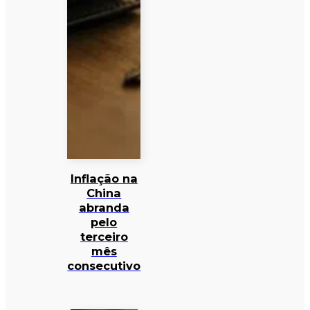
Inflação na
China
abranda
pelo
terceiro
mês
consecutivo