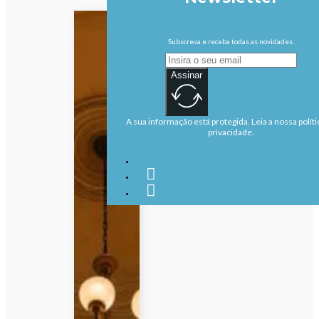
Subscreva e receba todas as novidades.
Assinar
A sua informação está protegida. Leia a nossa políti
privacidade.