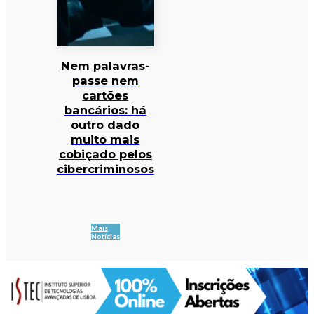
Nem palavras-
passe nem
cartões
bancários: há
outro dado
muito mais
cobiçado pelos
cibercriminosos
Mais
Notícias