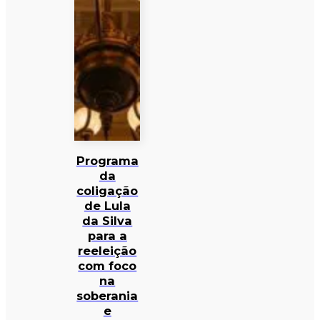
Programa
da
coligação
de Lula
da Silva
para a
reeleição
com foco
na
soberania
e