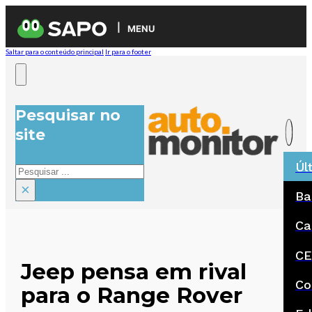
MENU
Saltar para o conteúdo principal
Ir para o footer
Pesquisar no
site
Úl
Pesquisar
×
Ba
Ca
CE
Jeep pensa em rival
Co
para o Range Rover