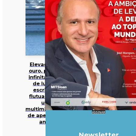
Elevador de
ouro, piscina
infinita e spa
de luxo: o
escritório
flutuante de
um
multimilionário
ASSINAR
de apenas 27
anos
Newsletter