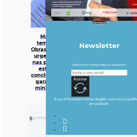
ASSINAR
Mau
tempo:
Newsletter
Obras mais
urgentes
nas praias
Subscreva e receba todas as novidades.
estão
concluídas,
Assinar
garante
ministra
A sua informação está protegida. Leia a nossa políti
privacidade.