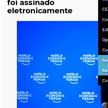
foi assinado
eletronicamente
CE
Co
Ed
Op
Co
Su
As
Co