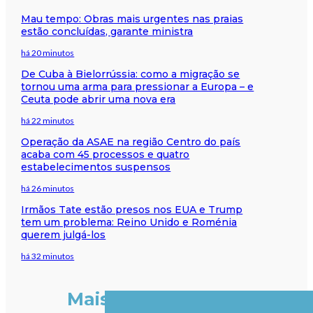
Mau tempo: Obras mais urgentes nas praias
estão concluídas, garante ministra
há 20 minutos
De Cuba à Bielorrússia: como a migração se
tornou uma arma para pressionar a Europa – e
Ceuta pode abrir uma nova era
há 22 minutos
Operação da ASAE na região Centro do país
acaba com 45 processos e quatro
estabelecimentos suspensos
há 26 minutos
Irmãos Tate estão presos nos EUA e Trump
tem um problema: Reino Unido e Roménia
querem julgá-los
há 32 minutos
Mais