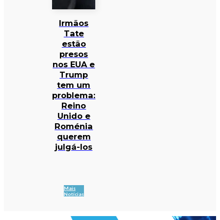
Irmãos
Tate
estão
presos
nos EUA e
Trump
tem um
problema:
Reino
Unido e
Roménia
querem
julgá-los
Mais
Notícias