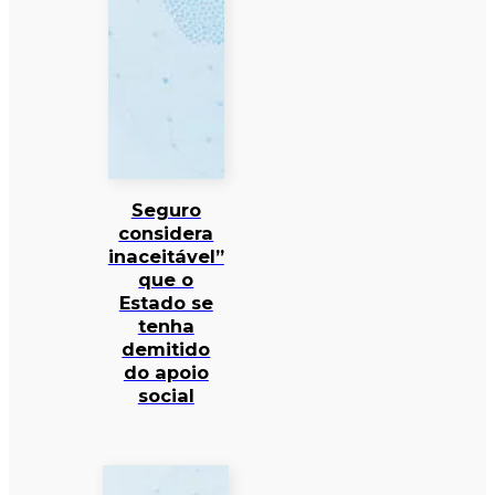
Seguro
considera
inaceitável”
que o
Estado se
tenha
demitido
do apoio
social