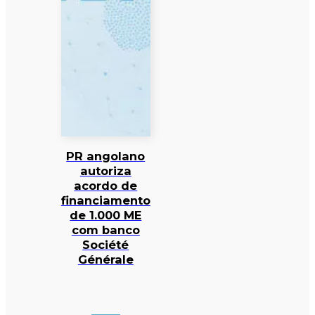
PR angolano
autoriza
acordo de
financiamento
de 1.000 ME
com banco
Société
Générale