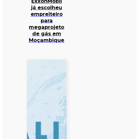
ExxonMobil
já escolheu
empreiteiro
para
megaprojeto
de gás em
Moçambique