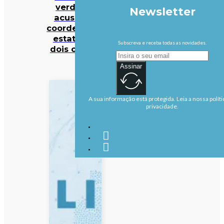
verdiano
Newsletter
acusa ex-
coordenador
estatal de
Subscreva e receba todas as novidades.
dois crimes
Assinar
A sua informação está protegida. Leia a nossa políti
privacidade.