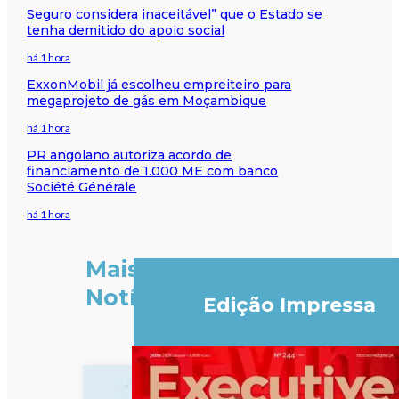
Seguro considera inaceitável” que o Estado se
tenha demitido do apoio social
há 1 hora
ExxonMobil já escolheu empreiteiro para
megaprojeto de gás em Moçambique
há 1 hora
PR angolano autoriza acordo de
financiamento de 1.000 ME com banco
Société Générale
há 1 hora
Mais
Notícias
Edição Impressa