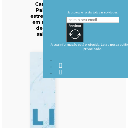
Carlos
Paião
Subscreva e receba todas as novidades.
estreia-se
em mais
Assinar
de 50
salas
A sua informação está protegida. Leia a nossa políti
privacidade.