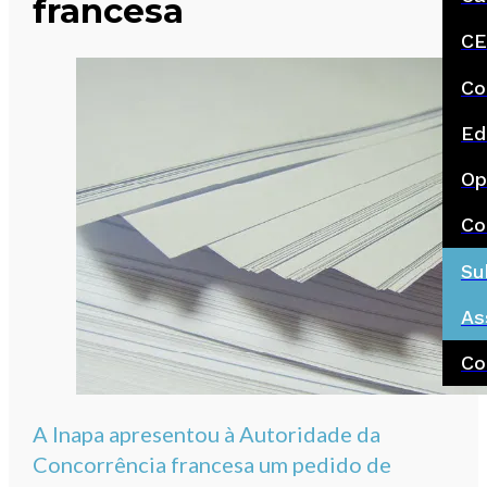
francesa
CE
Co
Ed
Op
Co
Su
As
Co
A Inapa apresentou à Autoridade da
Concorrência francesa um pedido de