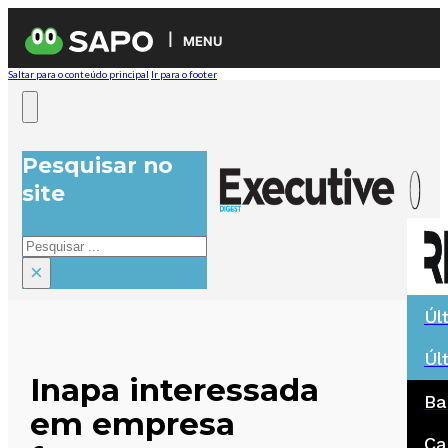
MENU
Saltar para o conteúdo principal
Ir para o footer
Pesquisar no
site
Pesquisar
×
Úl
Úl
Inapa interessada
Ba
em empresa
Ca