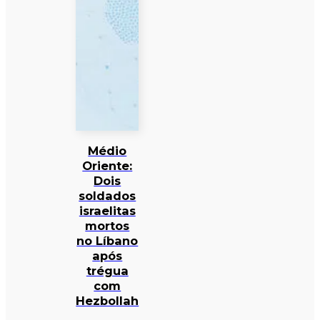
Médio
Oriente:
Dois
soldados
israelitas
mortos
no Líbano
após
trégua
com
Hezbollah