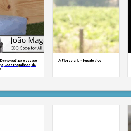
 Democratizar o acesso
A Floresta: Um legado vivo
ia, João Magalhães, da
ll_