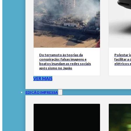
Do terramoto às teorias da
Polestar 
conspiração: falsas imagens e
facilitar 
boatos inundam as redes sociais
elétricos
após sismo no Japão
VER MAIS
EDIÇÃO IMPRESSA