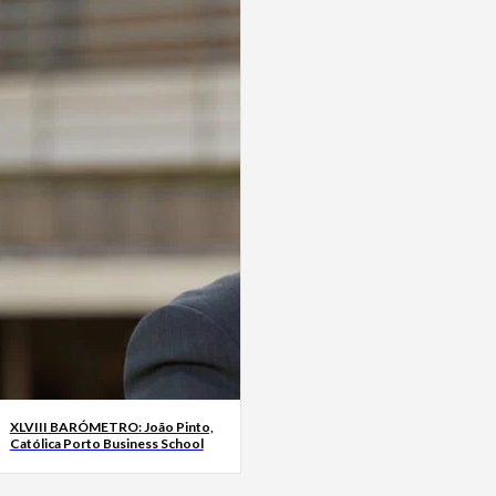
XLVIII BARÓMETRO: João Pinto,
Católica Porto Business School