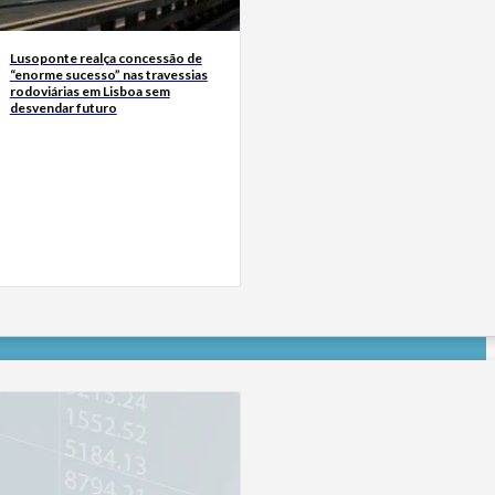
Lusoponte realça concessão de
“enorme sucesso” nas travessias
rodoviárias em Lisboa sem
desvendar futuro