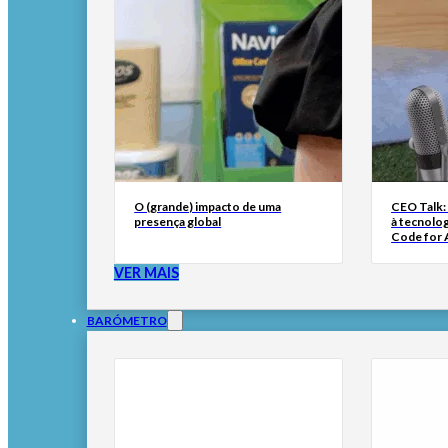
O (grande) impacto de uma
CEO Talk:
presença global
à tecnolog
Code for A
VER MAIS
BARÓMETRO