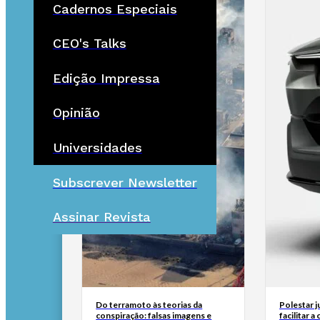
Cadernos Especiais
CEO's Talks
Edição Impressa
Opinião
Universidades
Subscrever Newsletter
Assinar Revista
Do terramoto às teorias da
Polestar 
conspiração: falsas imagens e
facilitar 