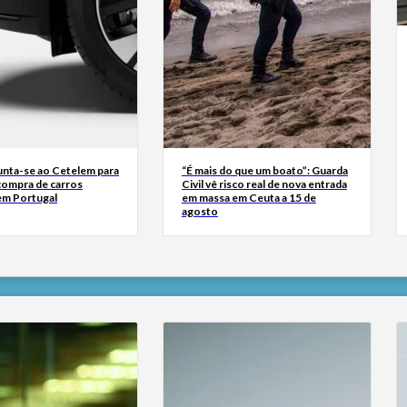
junta-se ao Cetelem para
“É mais do que um boato”: Guarda
a compra de carros
Civil vê risco real de nova entrada
 em Portugal
em massa em Ceuta a 15 de
agosto