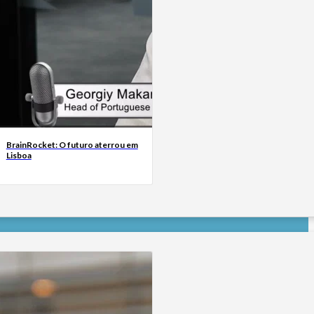
BrainRocket: O futuro aterrou em
Lisboa