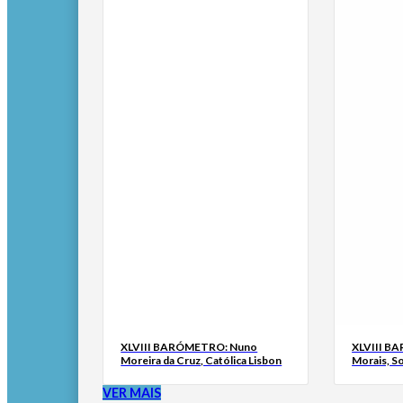
XLVIII BARÓMETRO: Nuno
XLVIII B
Moreira da Cruz, Católica Lisbon
Morais, S
VER MAIS