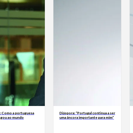
a: Como a portuguesa
Diáspora: “Portugal continua a ser
egou ao mundo
uma âncora importante para mim”