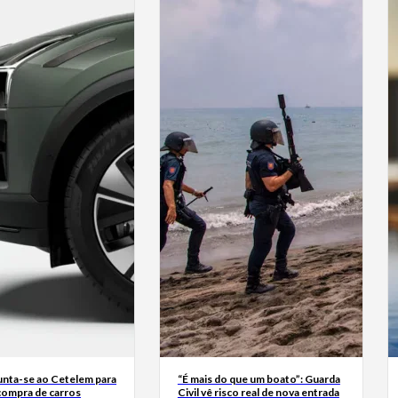
junta-se ao Cetelem para
“É mais do que um boato”: Guarda
a compra de carros
Civil vê risco real de nova entrada