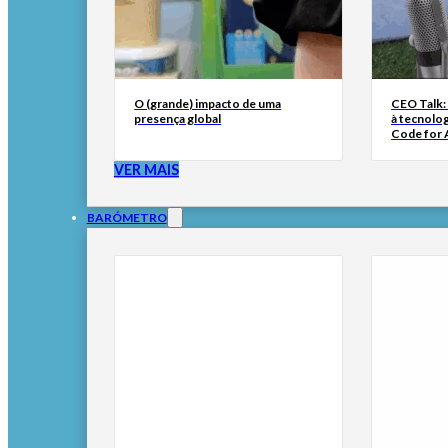
O (grande) impacto de uma
CEO Talk:
presença global
à tecnolog
Code for A
VER MAIS
BARÓMETRO