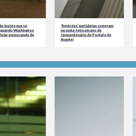
ão insiste que só
‘Rentrées’ partidárias começam
 quando Washington
na sexta-feira em ano de
 violar memorando de
cinquentenário do Pontal e do
Avante!