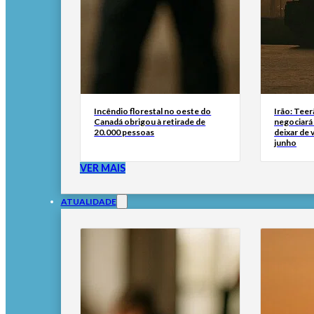
Incêndio florestal no oeste do
Irão: Teer
Canadá obrigou à retirade de
negociará
20.000 pessoas
deixar de
junho
VER MAIS
ATUALIDADE