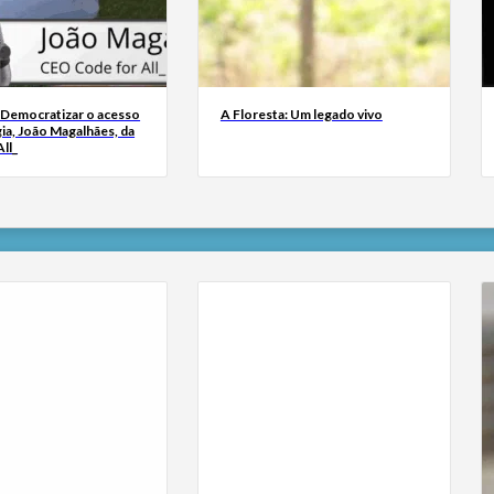
 Democratizar o acesso
A Floresta: Um legado vivo
ia, João Magalhães, da
ll_