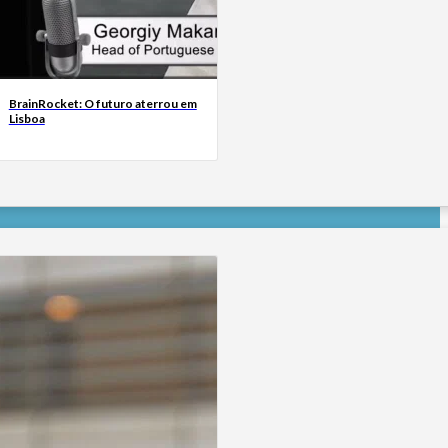
BrainRocket: O futuro aterrou em
Lisboa