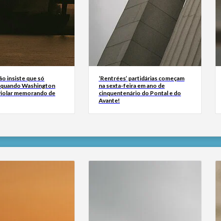
ão insiste que só
‘Rentrées’ partidárias começam
 quando Washington
na sexta-feira em ano de
 violar memorando de
cinquentenário do Pontal e do
Avante!