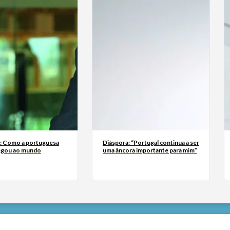
a: Como a portuguesa
Diáspora: “Portugal continua a ser
egou ao mundo
uma âncora importante para mim”