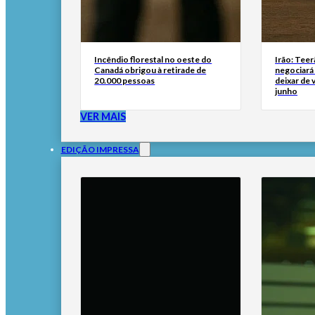
Incêndio florestal no oeste do
Irão: Teer
Canadá obrigou à retirade de
negociará
20.000 pessoas
deixar de
junho
VER MAIS
EDIÇÃO IMPRESSA