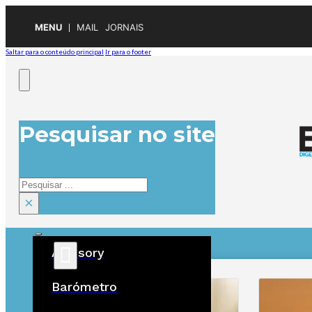
MENU
MAIL
JORNAIS
Saltar para o conteúdo principal
Ir para o footer
Pesquisar no site
Pesquisar
×
Advisory
ÚLTIMAS
Barómetro