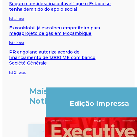
Seguro considera inaceitável” que o Estado se
tenha demitido do apoio social
há 1 hora
ExxonMobil já escolheu empreiteiro para
megaprojeto de gás em Moçambique
há 1 hora
PR angolano autoriza acordo de
financiamento de 1.000 ME com banco
Société Générale
há 2 horas
Mais
Notícias
Edição Impressa