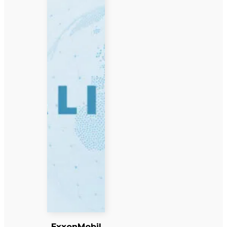
ExxonMobil