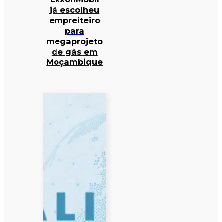
já escolheu
empreiteiro
para
megaprojeto
de gás em
Moçambique