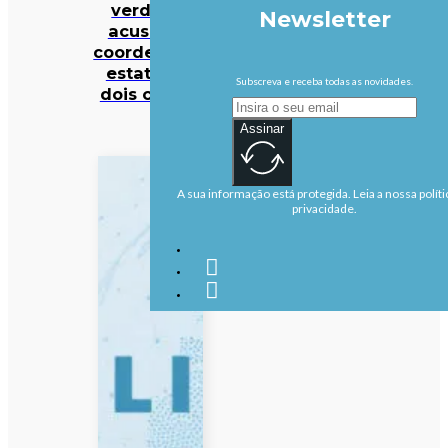
verdiano
Newsletter
acusa ex-
coordenador
estatal de
Subscreva e receba todas as novidades.
dois crimes
Assinar
A sua informação está protegida. Leia a nossa políti
privacidade.