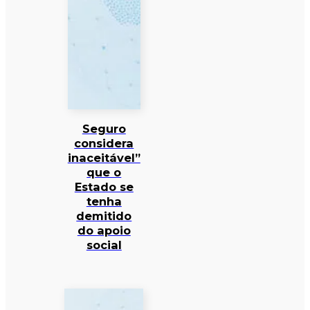
Seguro
considera
inaceitável”
que o
Estado se
tenha
demitido
do apoio
social