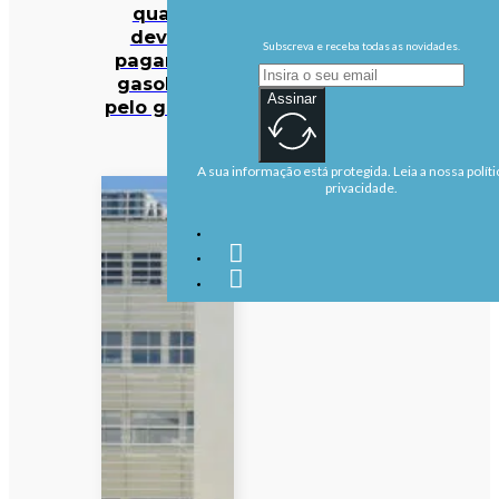
quanto
deveria
Subscreva e receba todas as novidades.
pagar pela
gasolina e
Assinar
pelo gasóleo
A sua informação está protegida. Leia a nossa políti
privacidade.