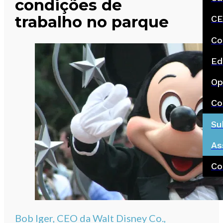
condições de
trabalho no parque
CE
Co
Ed
Op
Co
Su
As
Co
Bob Iger, CEO da Walt Disney Co.,