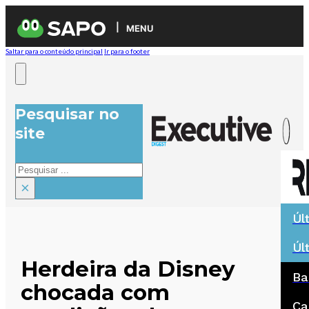
MENU
Saltar para o conteúdo principal
Ir para o footer
Pesquisar no
site
Pesquisar
×
Úl
Úl
Herdeira da Disney
Ba
chocada com
Ca