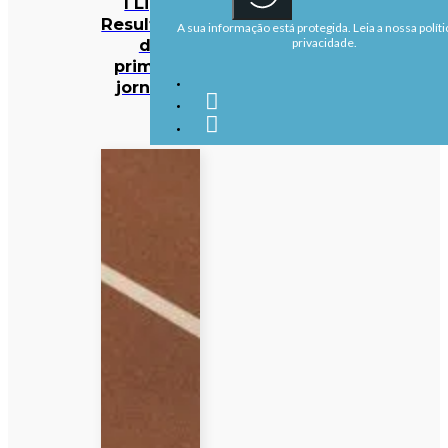
I Liga:
Resultados
A sua informação está protegida. Leia a nossa políti
da
privacidade.
primeira
jornada