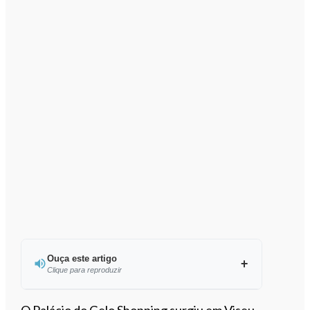
Ouça este artigo
Clique para reproduzir
Ouvir este artigo
O Palácio do Gelo Shopping surgiu em Viseu