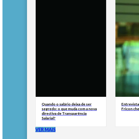
Quando o salário deixa de ser
Entrevist
segredo: o que muda com a nova
Fricon ch
directiva de Transparência
Salarial?
VER MAIS