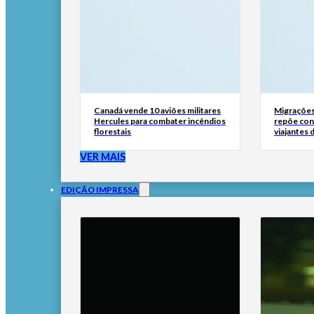
Canadá vende 10 aviões militares
Migrações
Hercules para combater incêndios
repõe cont
florestais
viajantes d
VER MAIS
EDIÇÃO IMPRESSA