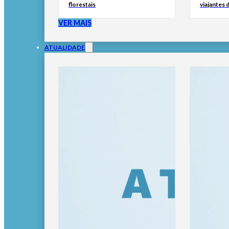
florestais
viajantes d
VER MAIS
ATUALIDADE