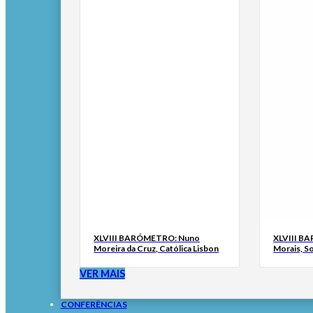
XLVIII BARÓMETRO: Nuno
XLVIII B
Moreira da Cruz, Católica Lisbon
Morais, S
VER MAIS
CONFERÊNCIAS