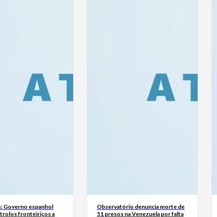
: Governo espanhol
Observatório denuncia morte de
rolos fronteiriços a
51 presos na Venezuela por falta