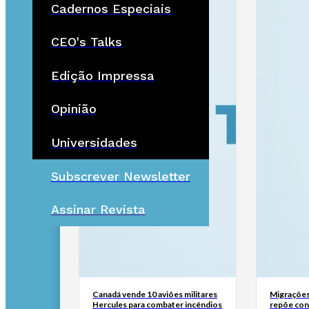
Cadernos Especiais
CEO's Talks
Edição Impressa
Opinião
Universidades
Subscrever Newsletter
Assinar Revista
Canadá vende 10 aviões militares
Migrações
Hercules para combater incêndios
repõe cont