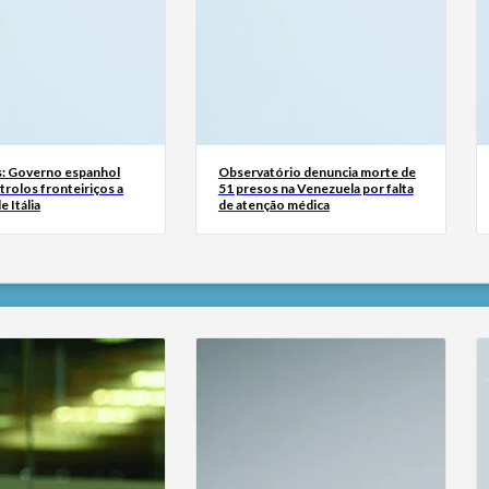
: Governo espanhol
Observatório denuncia morte de
rolos fronteiriços a
51 presos na Venezuela por falta
e Itália
de atenção médica