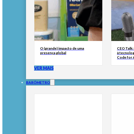
O (grande) impacto de uma
CEO Talk:
presença global
à tecnolog
Code for A
VER MAIS
BARÓMETRO