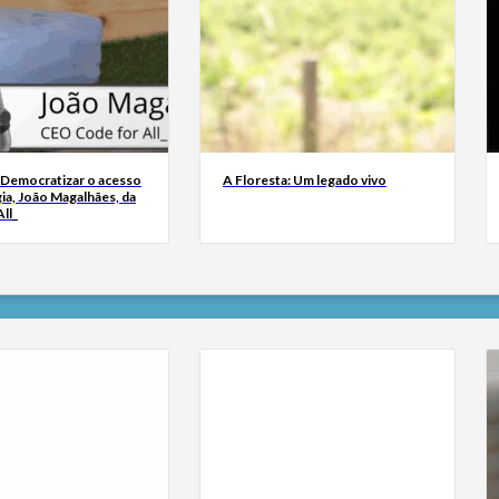
 Democratizar o acesso
A Floresta: Um legado vivo
ia, João Magalhães, da
ll_