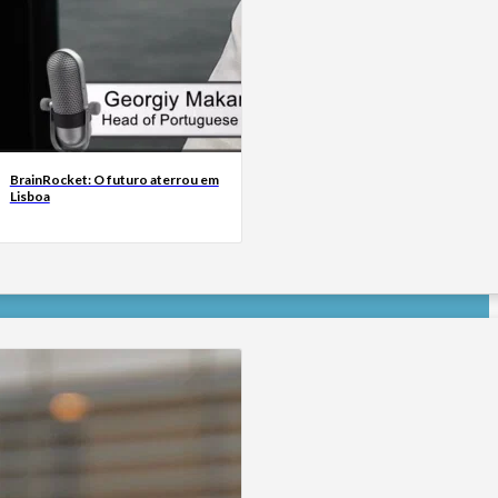
BrainRocket: O futuro aterrou em
Lisboa