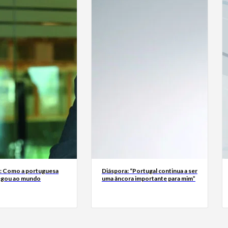
a: Como a portuguesa
Diáspora: “Portugal continua a ser
egou ao mundo
uma âncora importante para mim”