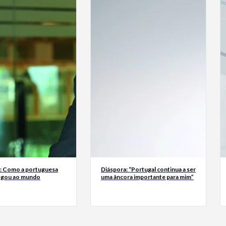
a: Como a portuguesa
Diáspora: “Portugal continua a ser
egou ao mundo
uma âncora importante para mim”