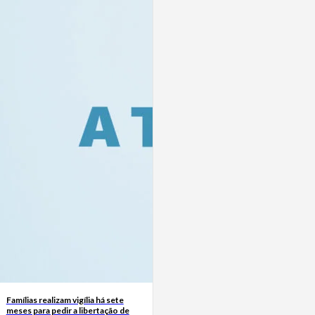
Famílias realizam vigília há sete
meses para pedir a libertação de