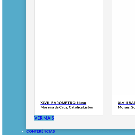
XLVIII BARÓMETRO: Nuno
XLVIII B
Moreira da Cruz, Católica Lisbon
Morais, S
VER MAIS
CONFERÊNCIAS