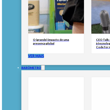
O (grande) impacto de uma
CEO Talk:
presença global
à tecnolog
Code for A
VER MAIS
BARÓMETRO