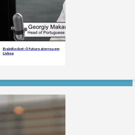
BrainRocket: O futuro aterrou em
Lisboa