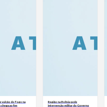
e vulcão do Fogo na
Região na Bolívia pede
 chega ao fim
intervenção militar do Governo