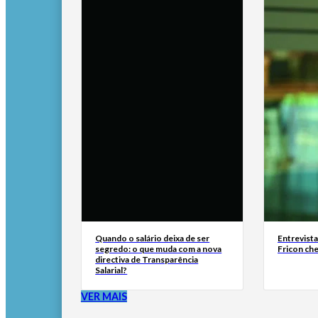
Quando o salário deixa de ser
Entrevist
segredo: o que muda com a nova
Fricon ch
directiva de Transparência
Salarial?
VER MAIS