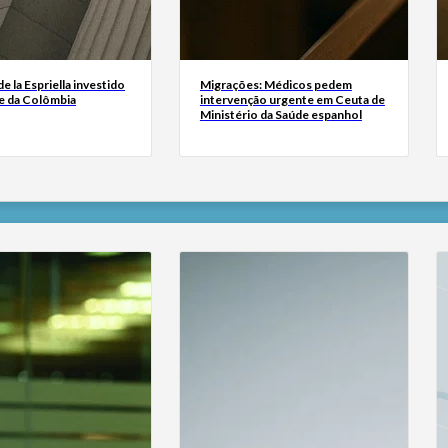
e la Espriella investido
Migrações: Médicos pedem
e da Colômbia
intervenção urgente em Ceuta de
Ministério da Saúde espanhol