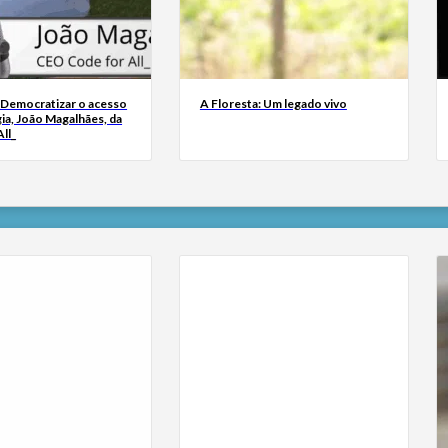
 Democratizar o acesso
A Floresta: Um legado vivo
ia, João Magalhães, da
ll_