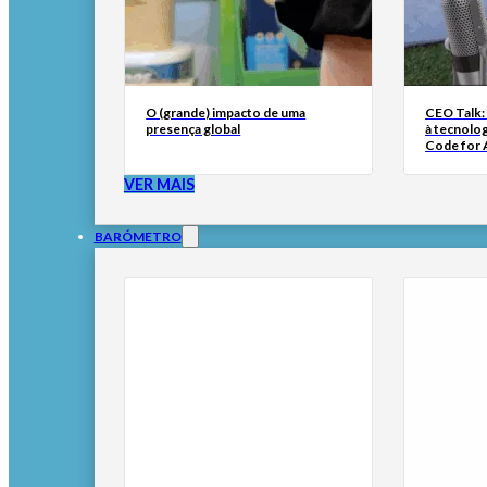
O (grande) impacto de uma
CEO Talk:
presença global
à tecnolog
Code for A
VER MAIS
BARÓMETRO