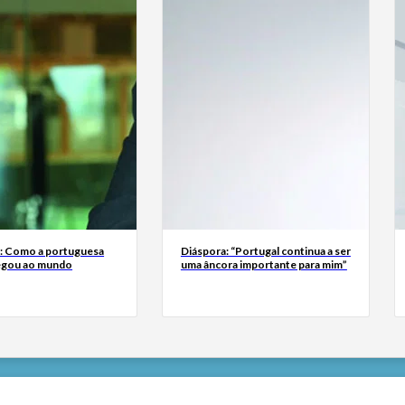
a: Como a portuguesa
Diáspora: “Portugal continua a ser
egou ao mundo
uma âncora importante para mim”