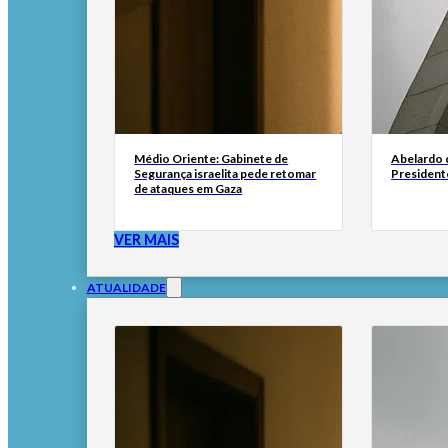
Médio Oriente: Gabinete de
Abelardo d
Segurança israelita pede retomar
President
de ataques em Gaza
VER MAIS
ATUALIDADE