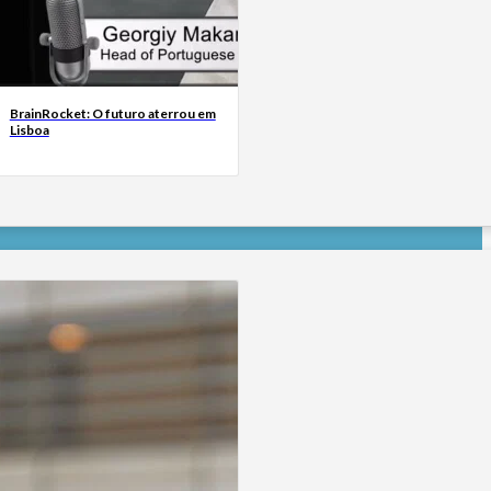
BrainRocket: O futuro aterrou em
Lisboa