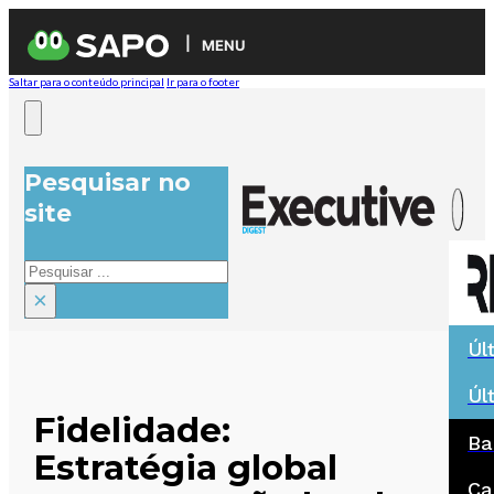
MENU
Saltar para o conteúdo principal
Ir para o footer
Pesquisar no
site
Pesquisar
×
Úl
Úl
Fidelidade:
Ba
Estratégia global
Ca