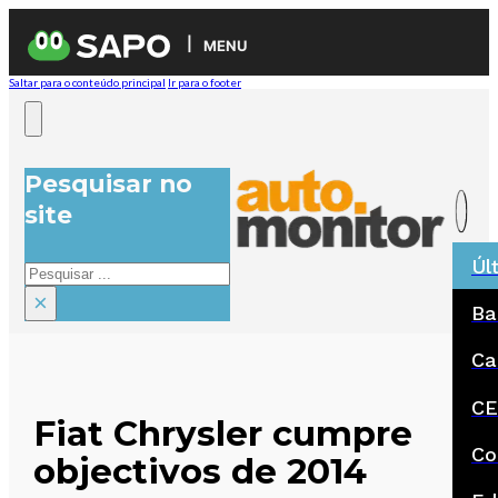
MENU
Saltar para o conteúdo principal
Ir para o footer
Pesquisar no
site
Úl
Pesquisar
×
Ba
Ca
CE
Fiat Chrysler cumpre
Co
objectivos de 2014