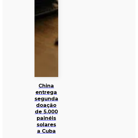
China
entrega
segunda
doação
de 5.000
painéis
solares
a Cuba