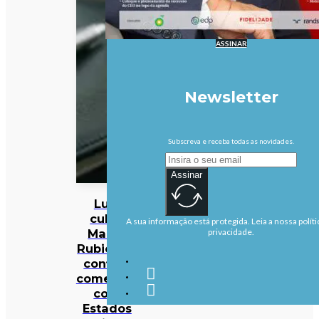
ASSINAR
Newsletter
Subscreva e receba todas as novidades.
Assinar
Lula
culpa
A sua informação está protegida. Leia a nossa políti
Marco
privacidade.
Rubio por
conflito
comercial
com
Estados