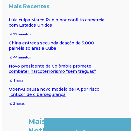
Mais Recentes
Lula culpa Marco Rubio por conflito comercial
com Estados Unidos
há 22 minutos
China entrega segunda doação de 5.000
painéis solares a Cuba
há 44 minutos
Novo presidente da Colômbia promete
combater narcoterrorismo “sem tréguas”
há 1 hora
OpenAI pausa novo modelo de IA por risco
“crítico” de cibersegurança
há 2 horas
Mais
Notícias