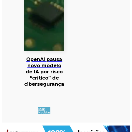
OpenAI pausa
novo modelo
de IA por risco
“crítico” de
cibersegurança
Mais
Notícias