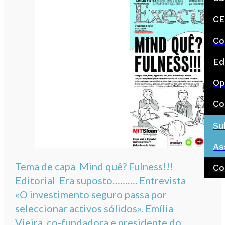
CE
Co
Ed
Op
Co
Su
As
Tema de capa Mind quê? Fulness!!!
Co
Editorial Era suposto………. Entrevista
«O investimento seguro passa por
seleccionar activos sólidos». Emília
Vieira, co-fundadora e presidente do