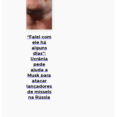
“Falei com
ele há
alguns
dias”:
Ucrânia
pede
ajuda a
Musk para
atacar
lançadores
de mísseis
na Rússia