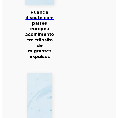
Ruanda
discute com
países
europeu
acolhimento
em trânsito
de
migrantes
expulsos