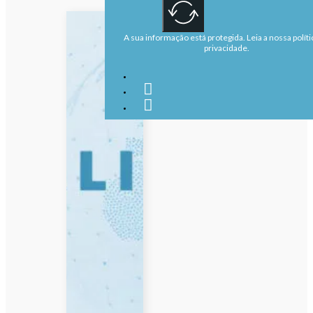
A sua informação está protegida. Leia a nossa políti
privacidade.