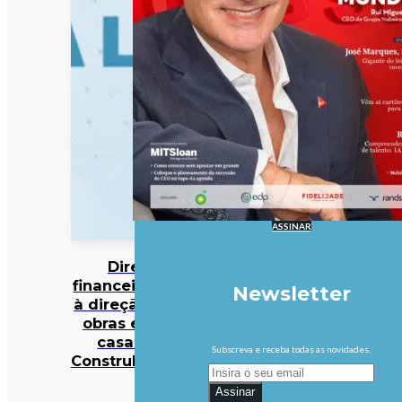
ASSINAR
Diretor
financeiro nega
Newsletter
à direção da PJ
obras em sua
casa pela
Subscreva e receba todas as novidades.
Construbarcelos
Assinar