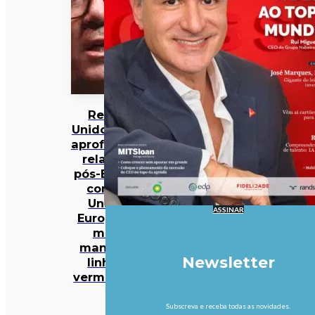
Reino
Unido quer
aprofundar
relação
pós-Brexit
com a
União
ASSINAR
Europeia,
mas
mantém
Newsletter
linhas
vermelhas
Subscreva e receba todas as novidades.