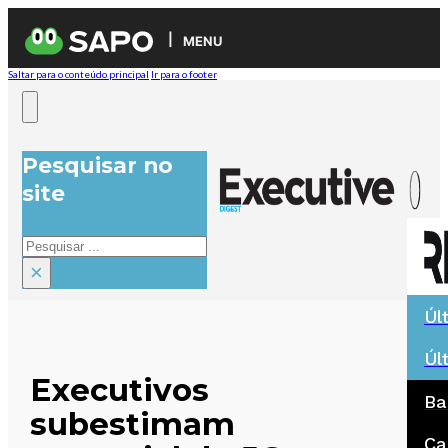
MENU
Saltar para o conteúdo principal
Ir para o footer
Pesquisar no
site
Pesquisar
×
Úl
Úl
Executivos
Ba
subestimam
Ca