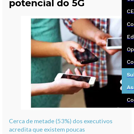
potencial do 5G
CE
Co
Ed
Op
Co
Su
As
Co
Cerca de metade (53%) dos executivos
acredita que existem poucas