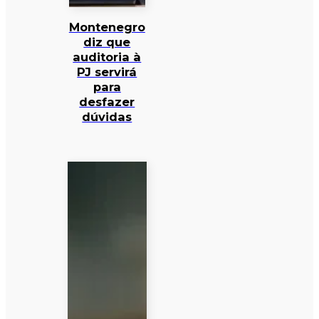
Montenegro
diz que
auditoria à
PJ servirá
para
desfazer
dúvidas