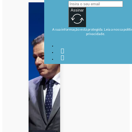
Assinar
A sua informação está protegida. Leia a nossa políti
privacidade.