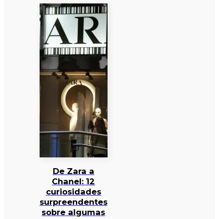
De Zara a
Chanel: 12
curiosidades
surpreendentes
sobre algumas