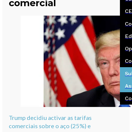
comercial
CE
Co
Ed
Op
Co
Su
As
Co
Trump decidiu activar as tarifas
comerciais sobre o aço (25%) e