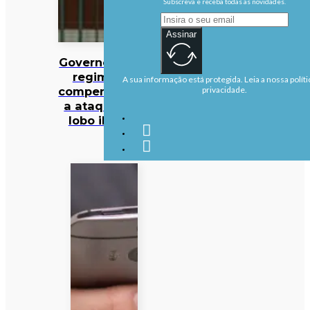
Subscreva e receba todas as novidades.
Assinar
Governo altera
regime de
A sua informação está protegida. Leia a nossa políti
compensações
privacidade.
a ataques de
lobo ibérico