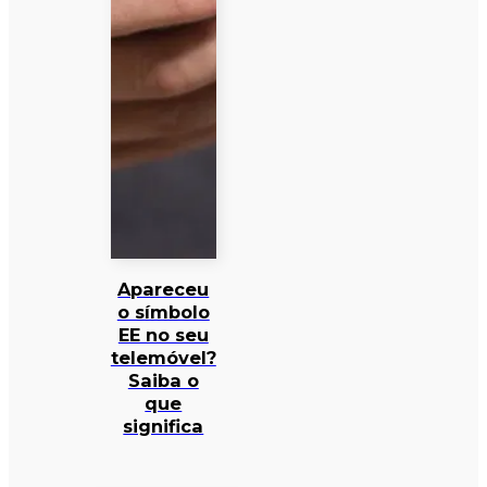
Apareceu
o símbolo
EE no seu
telemóvel?
Saiba o
que
significa