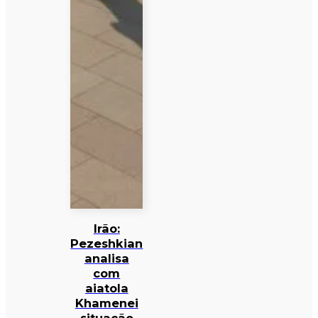
Irão:
Pezeshkian
analisa
com
aiatola
Khamenei
situação