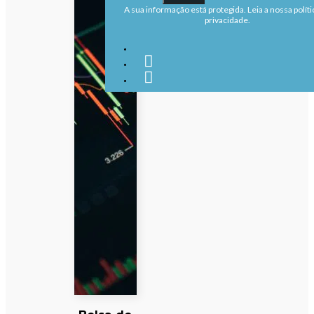
A sua informação está protegida. Leia a nossa políti
privacidade.