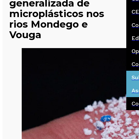
generalizada de
microplásticos nos
CE
rios Mondego e
Co
Vouga
Ed
Op
Co
Su
As
Co