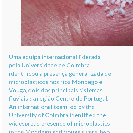
Uma equipa internacional liderada
pela Universidade de Coimbra
identificou a presença generalizada de
microplásticos nos rios Mondego e
Vouga, dois dos principais sistemas
fluviais da região Centro de Portugal.
An international team led by the
University of Coimbra identified the
widespread presence of microplastics
in the Mondego and Vouga rivers, two