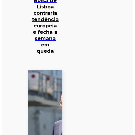
Bolsa de
Lisboa
contraria
tendência
europeia
e fecha a
semana
em
queda