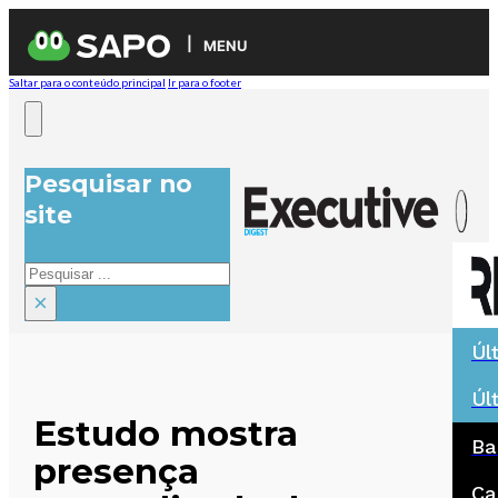
MENU
Saltar para o conteúdo principal
Ir para o footer
Pesquisar no
site
Pesquisar
×
Úl
Úl
Estudo mostra
Ba
presença
Ca