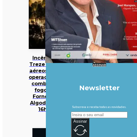
Incêndios:
Treze meios
ASSINAR
aéreos e 301
operacionais
combatem
Newsletter
fogo em
Fornos de
Algodres às
Subscreva e receba todas as novidades.
16h50
Assinar