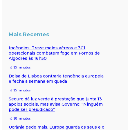
Mais Recentes
Incêndios: Treze meios aéreos e 301
operacionais combatem fogo em Fornos de
Algodres às 16h50
há 15 minutos
Bolsa de Lisboa contraria tendência europeia
e fecha a semana em queda
há 15 minutos
Seguro dá luz verde à prestação que junta 13
apoios sociais, mas avisa Governo: “Ninguém
pode ser prejudicado”
há 18 minutos
Ucrânia pede mais, Europa guarda os seus e o