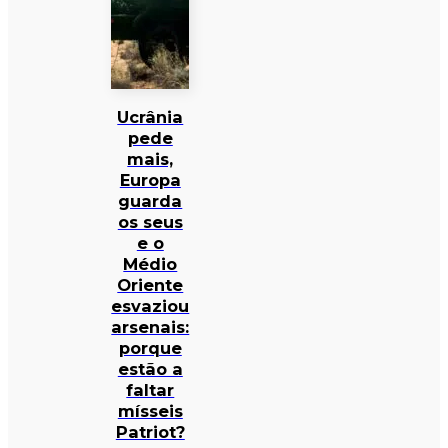
Ucrânia
pede
mais,
Europa
guarda
os seus
e o
Médio
Oriente
esvaziou
arsenais:
porque
estão a
faltar
mísseis
Patriot?