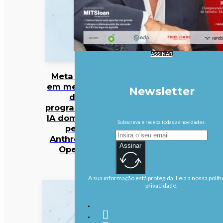
ASSINAR
Meta entra
em mercado
Newsletter
da
programação
IA dominado
Subscreva e receba todas as novidades.
pela
Anthropic e
Assinar
OpenAI
A sua informação está protegida. Leia a nossa políti
privacidade.