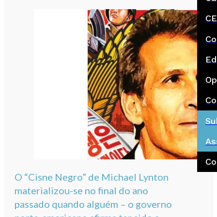
CE
Co
Ed
Op
Co
Su
As
Co
O “Cisne Negro” de Michael Lynton
materializou-se no final do ano
passado quando alguém – o governo