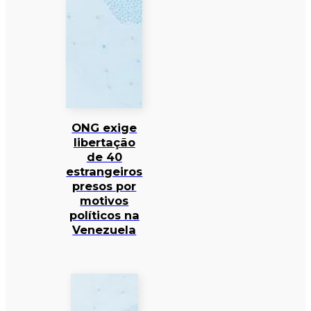
ONG exige
libertação
de 40
estrangeiros
presos por
motivos
políticos na
Venezuela