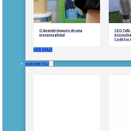
O (grande) impacto de uma
CEO Talk:
presença global
à tecnolog
Code for A
VER MAIS
BARÓMETRO