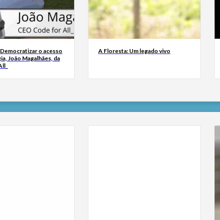
 Democratizar o acesso
A Floresta: Um legado vivo
ia, João Magalhães, da
ll_