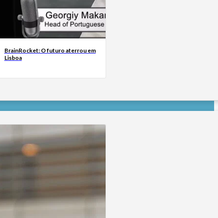
BrainRocket: O futuro aterrou em
Lisboa