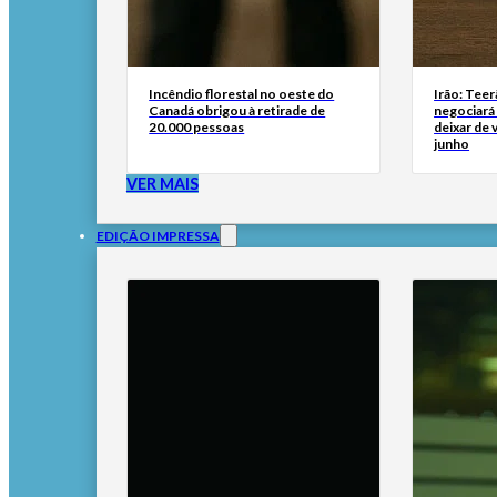
Incêndio florestal no oeste do
Irão: Teer
Canadá obrigou à retirade de
negociará
20.000 pessoas
deixar de
junho
VER MAIS
EDIÇÃO IMPRESSA