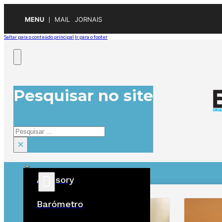
MENU
MAIL
JORNAIS
Saltar para o conteúdo principal
Ir para o footer
Pesquisar no site
Pesquisar
×
Advisory
ÚLTIMAS
Barómetro