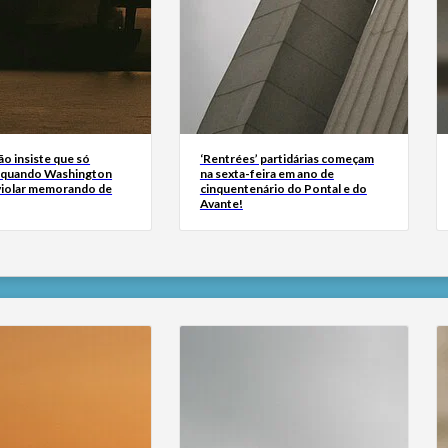
ão insiste que só
‘Rentrées’ partidárias começam
 quando Washington
na sexta-feira em ano de
 violar memorando de
cinquentenário do Pontal e do
Avante!