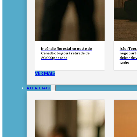
Incêndio florestal no oeste do
Irão: Teer
Canadá obrigou à retirade de
negociará
20.000 pessoas
deixar de
junho
VER MAIS
ATUALIDADE