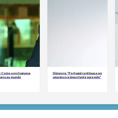
a: Como a portuguesa
Diáspora: “Portugal continua a ser
egou ao mundo
uma âncora importante para mim”