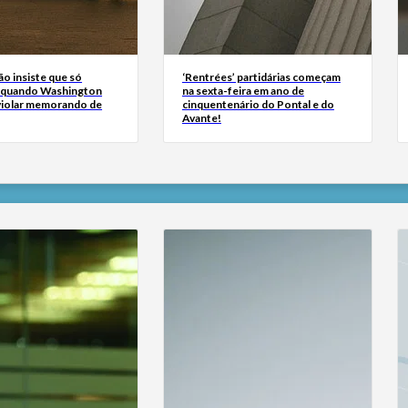
ão insiste que só
‘Rentrées’ partidárias começam
 quando Washington
na sexta-feira em ano de
 violar memorando de
cinquentenário do Pontal e do
Avante!