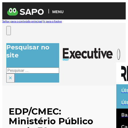
MENU
Saltar para o conteúdo principal
Ir para o footer
Pesquisar no
site
Pesquisar
×
Úl
Úl
EDP/CMEC:
Ba
Ministério Público
Ca