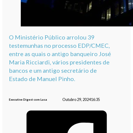
O Ministério Público arrolou 39
testemunhas no processo EDP/CMEC,
entre as quais o antigo banqueiro José
Maria Ricciardi, vários presidentes de
bancos e um antigo secretário de
Estado de Manuel Pinho.
Outubro 29, 2024
16:35
Executive Digest com Lusa