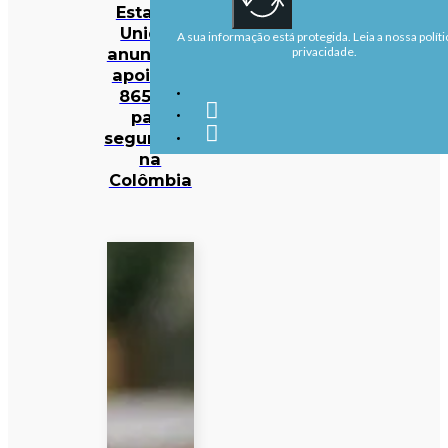
Estados
Unidos
A sua informação está protegida. Leia a nossa políti
anunciam
privacidade.
apoio de
865 ME
para
segurança
na
Colômbia