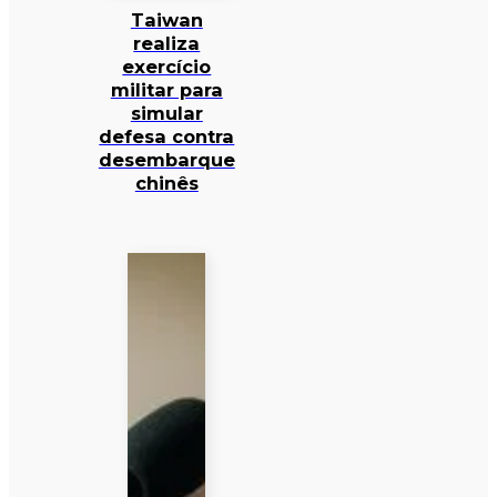
Taiwan
realiza
exercício
militar para
simular
defesa contra
desembarque
chinês