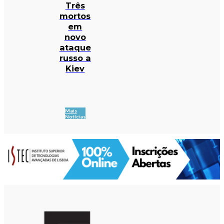
Três
mortos
em
novo
ataque
russo a
Kiev
Mais
Notícias