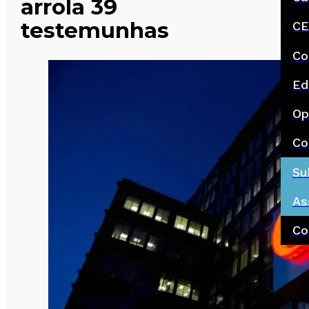
arrola 39
testemunhas
CE
Co
Ed
Op
Co
Su
As
Co