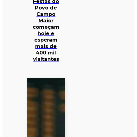
Festas do
Povo de
Campo
Maior
começam
hoje e
esperam
mais de
400 mil
visitantes