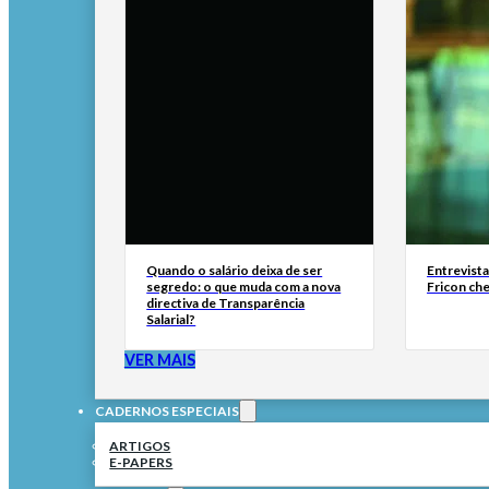
Quando o salário deixa de ser
Entrevist
segredo: o que muda com a nova
Fricon ch
directiva de Transparência
Salarial?
VER MAIS
CADERNOS ESPECIAIS
ARTIGOS
E-PAPERS