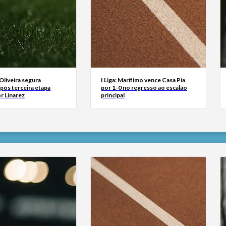
 Oliveira segura
I Liga: Marítimo vence Casa Pia
após terceira etapa
por 1-0 no regresso ao escalão
r Linarez
principal