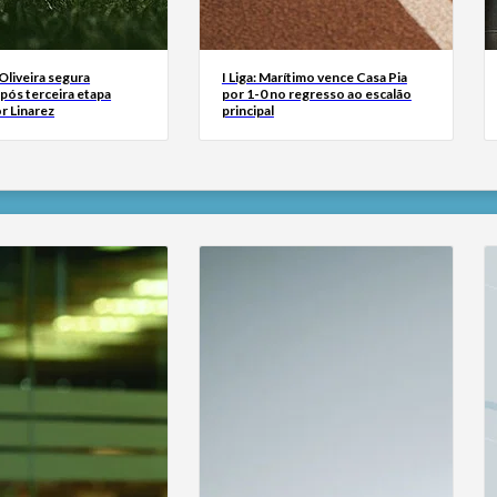
 Oliveira segura
I Liga: Marítimo vence Casa Pia
após terceira etapa
por 1-0 no regresso ao escalão
r Linarez
principal