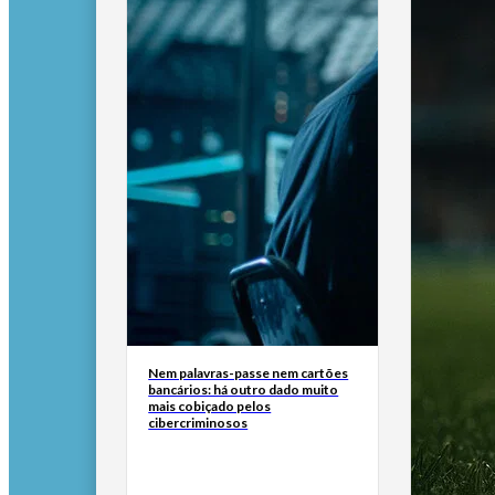
Nem palavras-passe nem cartões
bancários: há outro dado muito
mais cobiçado pelos
cibercriminosos