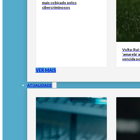
mais cobiçado pelos
cibercriminosos
Volta: Rui
‘amarela’ 
vencida po
VER MAIS
ATUALIDADE