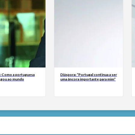
a: Como a portuguesa
Diáspora: “Portugal continua a ser
egou ao mundo
uma âncora importante para mim”