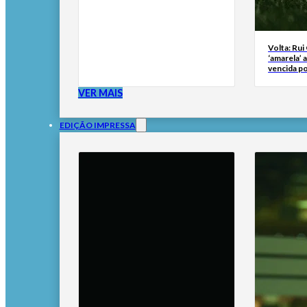
Volta: Rui
‘amarela’ 
vencida po
VER MAIS
EDIÇÃO IMPRESSA