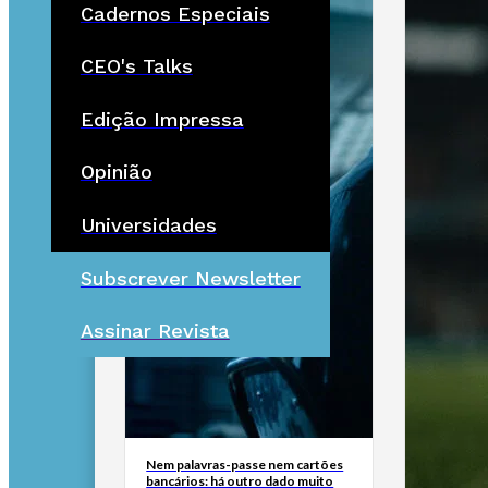
Cadernos Especiais
CEO's Talks
Edição Impressa
Opinião
Universidades
Subscrever Newsletter
Assinar Revista
Nem palavras-passe nem cartões
bancários: há outro dado muito