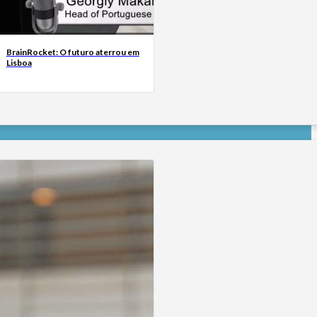
BrainRocket: O futuro aterrou em
Lisboa