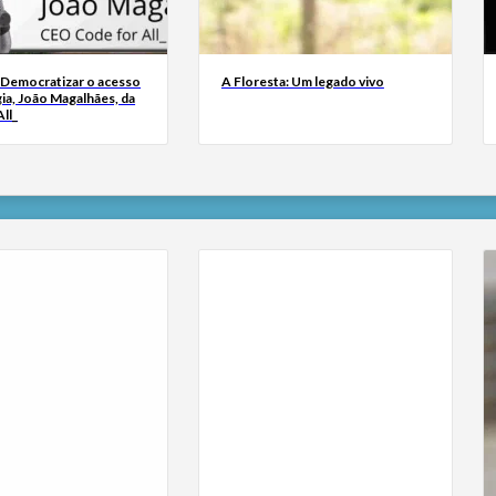
 Democratizar o acesso
A Floresta: Um legado vivo
ia, João Magalhães, da
ll_