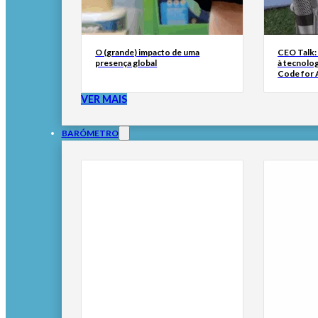
O (grande) impacto de uma
CEO Talk:
presença global
à tecnolog
Code for A
VER MAIS
BARÓMETRO