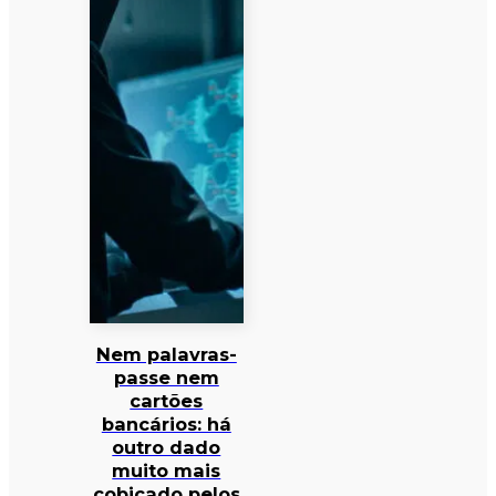
Nem palavras-
passe nem
cartões
bancários: há
outro dado
muito mais
cobiçado pelos