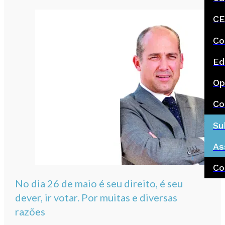
CE
Co
Ed
Op
Co
Su
As
Co
No dia 26 de maio é seu direito, é seu
dever, ir votar. Por muitas e diversas
razões