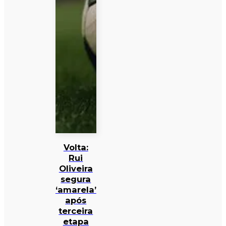
Volta:
Rui
Oliveira
segura
‘amarela’
após
terceira
etapa