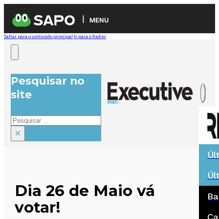
MENU
Saltar para o conteúdo principal
Ir para o footer
Pesquisar no
site
Pesquisar
×
Úl
Úl
Dia 26 de Maio vá
Ba
votar!
Ca