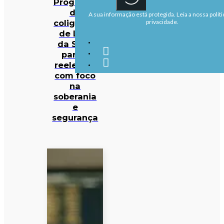
Programa
da
A sua informação está protegida. Leia a nossa políti
coligação
privacidade.
de Lula
da Silva
para a
reeleição
com foco
na
soberania
e
segurança