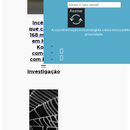
Assinar
Incêndio
que causou
A sua informação está protegida. Leia a nossa políti
168 mortos
privacidade.
em Hong
Kong
começou
com beata
—
investigação