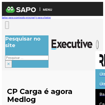
MENU
Saltar para o conteúdo principal
Ir para o footer
Pesquisar no
site
Pesquisar
×
Úl
Úl
CP Carga é agora
Ba
Medlog
Ca