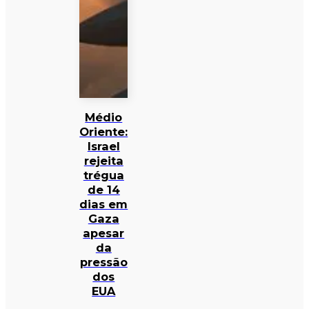
Médio
Oriente:
Israel
rejeita
trégua
de 14
dias em
Gaza
apesar
da
pressão
dos
EUA