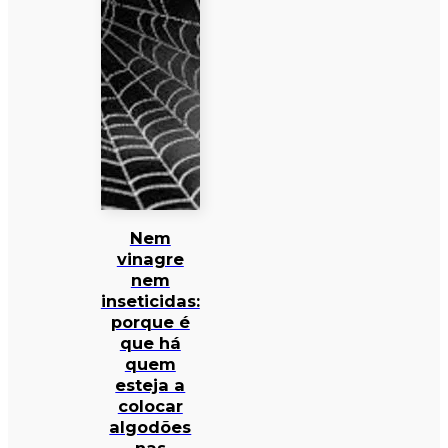
Nem
vinagre
nem
inseticidas:
porque é
que há
quem
esteja a
colocar
algodões