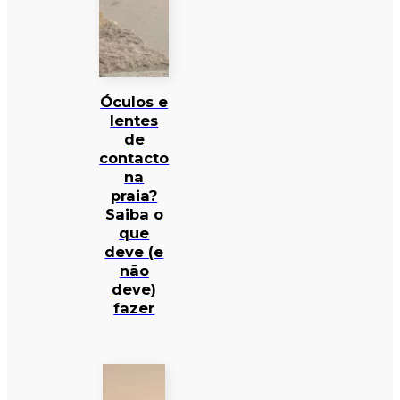
Óculos e
lentes
de
contacto
na
praia?
Saiba o
que
deve (e
não
deve)
fazer