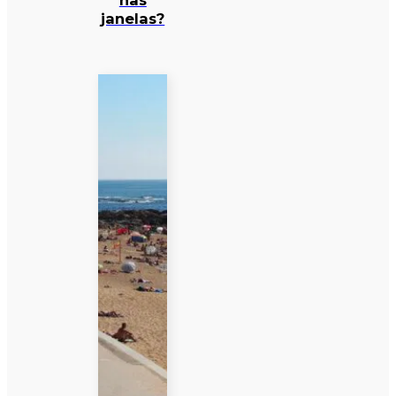
nas
janelas?