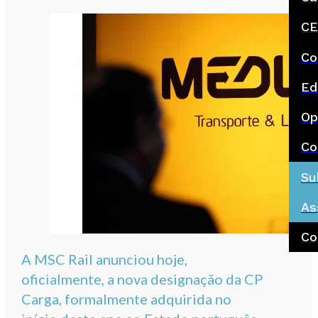
CE
Co
Ed
Op
Co
Su
As
Co
A MSC Rail anunciou hoje,
oficialmente, a nova designação da CP
Carga, formalmente adquirida no