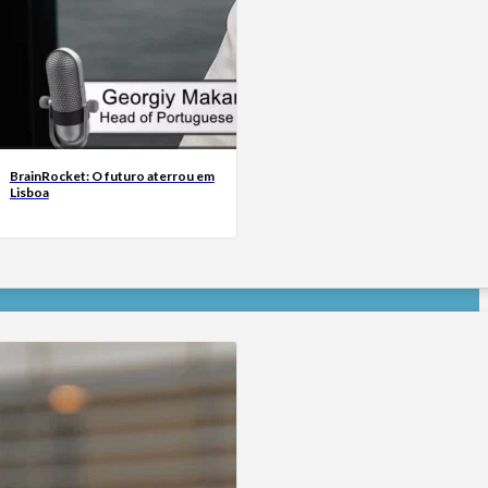
BrainRocket: O futuro aterrou em
Lisboa