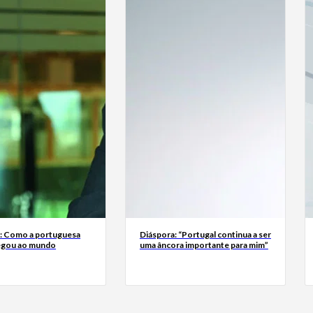
a: Como a portuguesa
Diáspora: “Portugal continua a ser
egou ao mundo
uma âncora importante para mim”