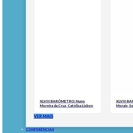
XLVIII BARÓMETRO: Nuno
XLVIII B
Moreira da Cruz, Católica Lisbon
Morais, S
VER MAIS
CONFERÊNCIAS