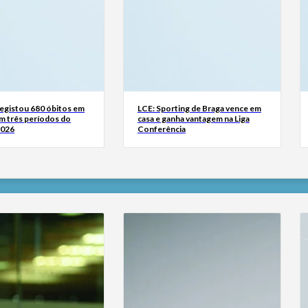
registou 680 óbitos em
LCE: Sporting de Braga vence em
m três períodos do
casa e ganha vantagem na Liga
2026
Conferência