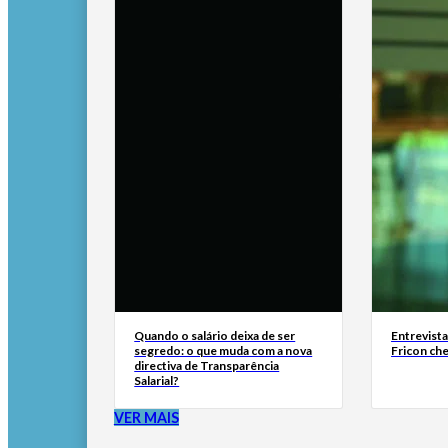
Quando o salário deixa de ser
Entrevist
segredo: o que muda com a nova
Fricon ch
directiva de Transparência
Salarial?
VER MAIS