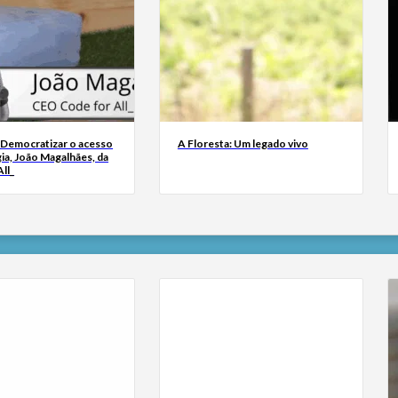
 Democratizar o acesso
A Floresta: Um legado vivo
ia, João Magalhães, da
ll_