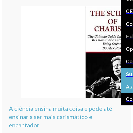
CE
Co
Ed
Op
Co
Su
As
Co
A ciência ensina muita coisa e pode até
ensinar a ser mais carismático e
encantador.