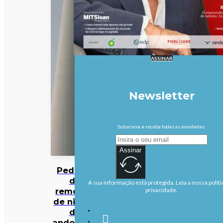
ASSINAR
Newsletter
Subscreva e receba todas as novidades.
Assinar
Pedidos
de
A sua informação está protegida. Leia a nossa políti
remoção
privacidade.
de ninhos
de
andorinha