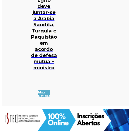
deve
juntar-se
à Árabia
Saudita,
Turquia e
Paquistão
em
acordo
de defesa
mútua –
ministro
Mais
Notícias