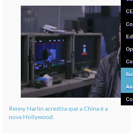
CE
Co
Ed
Op
Co
Su
As
Co
Renny Harlin acredita que a China é a
nova Hollywood.