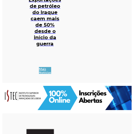
de petróleo
do Iraque
caem mais
de 50%
desde o
início da
guerra
Mais
Notícias