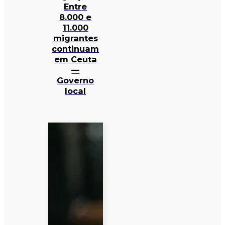
Entre
8.000 e
11.000
migrantes
continuam
em Ceuta
—
Governo
local