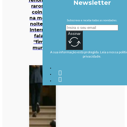
Newsletter
raros vão
coincidir
na mesma
Subscreva e receba todas as novidades.
noite… e a
Internet já
Assinar
fala no
“fim do
mundo”
A sua informação está protegida. Leia a nossa políti
privacidade.