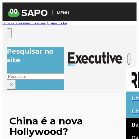
MENU
Saltar para o conteúdo principal
Ir para o footer
Pesquisar no
site
Pesquisar
×
Úl
Úl
China é a nova
Ba
Hollywood?
Ca