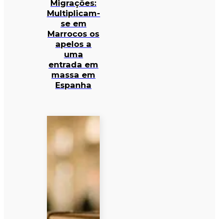
Migrações:
Multiplicam-
se em
Marrocos os
apelos a
uma
entrada em
massa em
Espanha