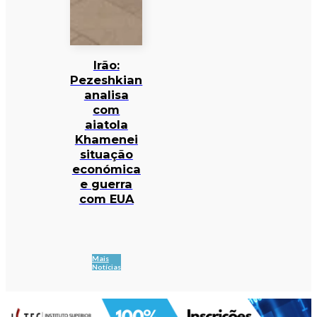
Irão:
Pezeshkian
analisa
com
aiatola
Khamenei
situação
económica
e guerra
com EUA
Mais
Notícias