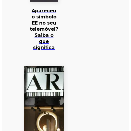
Apareceu
o símbolo
EE no seu
telemóvel?
Saiba o
que
significa