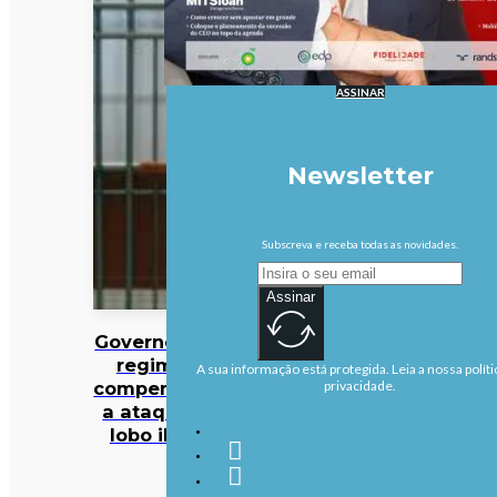
ASSINAR
Newsletter
Subscreva e receba todas as novidades.
Assinar
Governo altera
regime de
A sua informação está protegida. Leia a nossa políti
compensações
privacidade.
a ataques de
lobo ibérico