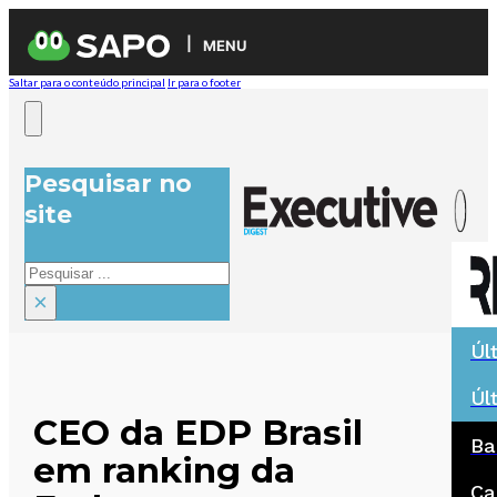
MENU
Saltar para o conteúdo principal
Ir para o footer
Pesquisar no
site
Pesquisar
×
Úl
Úl
CEO da EDP Brasil
Ba
em ranking da
Ca