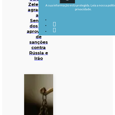
Zelensky
A sua informação está protegida. Leia a nossa políti
agradece
privacidade.
ao
Senado
dos EUA
aprovação
de
sanções
contra
Rússia e
Irão