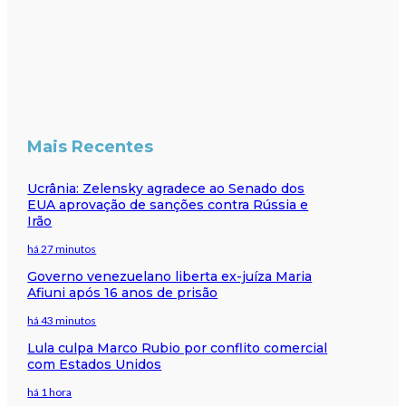
Mais Recentes
Ucrânia: Zelensky agradece ao Senado dos
EUA aprovação de sanções contra Rússia e
Irão
há 27 minutos
Governo venezuelano liberta ex-juíza Maria
Afiuni após 16 anos de prisão
há 43 minutos
Lula culpa Marco Rubio por conflito comercial
com Estados Unidos
há 1 hora