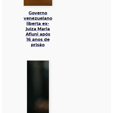
Governo
venezuelano
liberta ex-
juíza Maria
Afiuni após
16 anos de
prisão