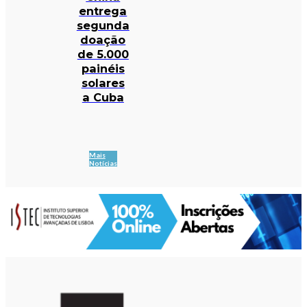
entrega
segunda
doação
de 5.000
painéis
solares
a Cuba
Mais
Notícias