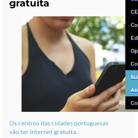
gratuita
CE
Co
Ed
Op
Co
Su
As
Co
Os centros das cidades portuguesas
vão ter internet gratuita.