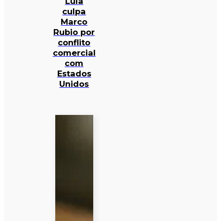
Lula
culpa
Marco
Rubio por
conflito
comercial
com
Estados
Unidos