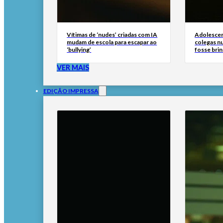
Vítimas de ‘nudes’ criadas com IA
Adolescen
mudam de escola para escapar ao
colegas n
‘bullying’
fosse brin
VER MAIS
EDIÇÃO IMPRESSA