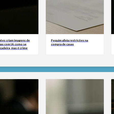
tes criam imagens de
Pequim alivia restrições na
uas com IA como se
compra de casas
cadeira, mas é crime