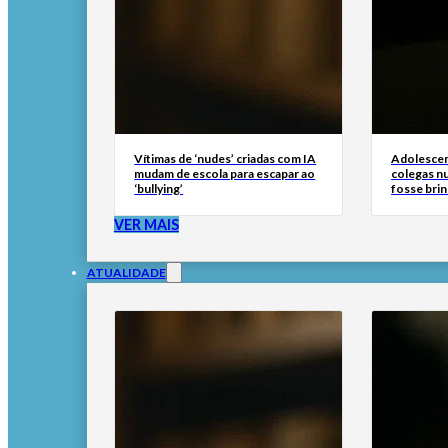
Vítimas de ‘nudes’ criadas com IA
Adolescen
mudam de escola para escapar ao
colegas n
‘bullying’
fosse brin
VER MAIS
ATUALIDADE