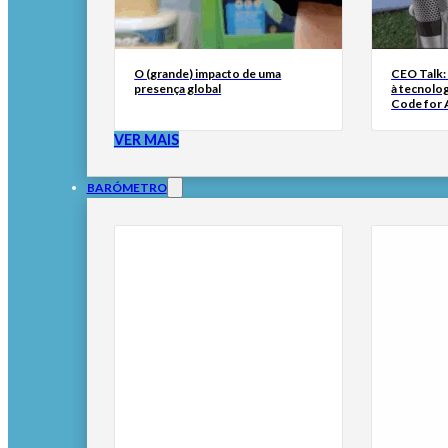
O (grande) impacto de uma
CEO Talk:
presença global
à tecnolog
Code for A
VER MAIS
BARÓMETRO