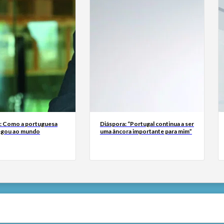
a: Como a portuguesa
Diáspora: “Portugal continua a ser
egou ao mundo
uma âncora importante para mim”