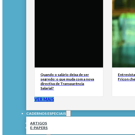
Quando o salário deixa de ser
Entrevist
segredo: o que muda com a nova
Fricon ch
directiva de Transparência
Salarial?
VER MAIS
CADERNOS ESPECIAIS
ARTIGOS
E-PAPERS