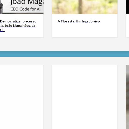
 Democratizar o acesso
A Floresta: Um legado vivo
ia, João Magalhães, da
ll_