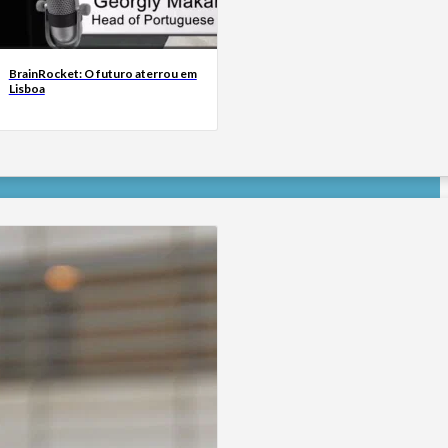
BrainRocket: O futuro aterrou em
Lisboa