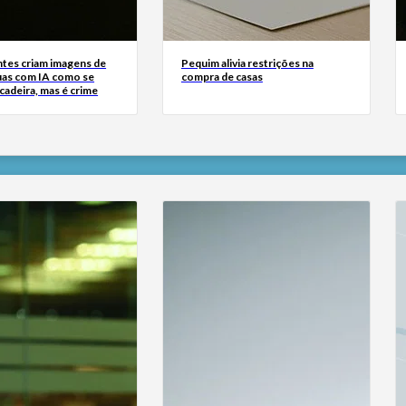
tes criam imagens de
Pequim alivia restrições na
uas com IA como se
compra de casas
cadeira, mas é crime