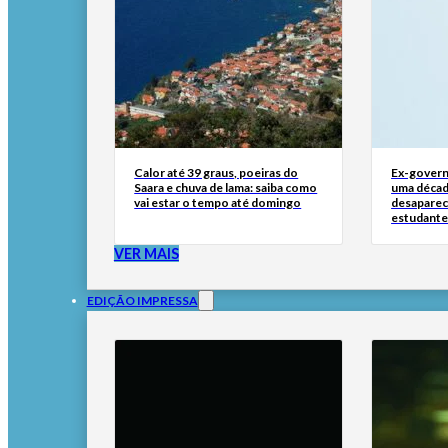
Calor até 39 graus, poeiras do
Ex-govern
Saara e chuva de lama: saiba como
uma décad
vai estar o tempo até domingo
desaparec
estudante
VER MAIS
EDIÇÃO IMPRESSA