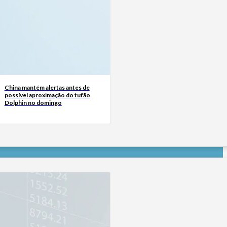
China mantém alertas antes de
possível aproximação do tufão
Dolphin no domingo