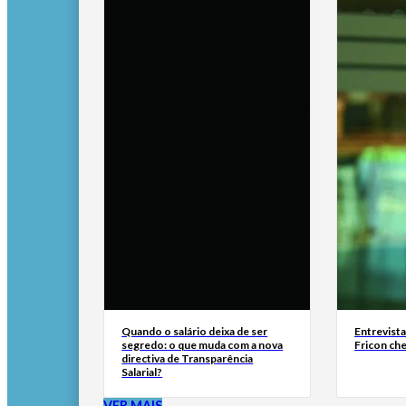
Quando o salário deixa de ser
Entrevist
segredo: o que muda com a nova
Fricon ch
directiva de Transparência
Salarial?
VER MAIS