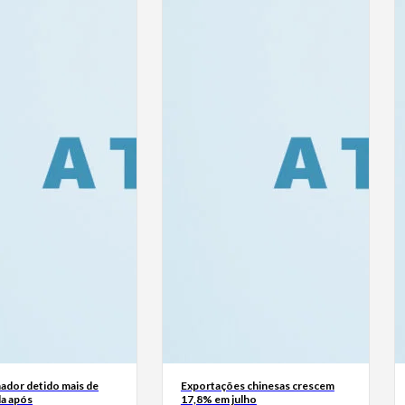
ador detido mais de
Exportações chinesas crescem
a após
17,8% em julho