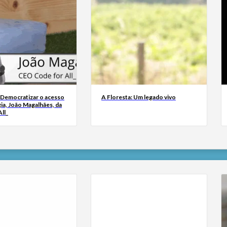
 Democratizar o acesso
A Floresta: Um legado vivo
ia, João Magalhães, da
ll_