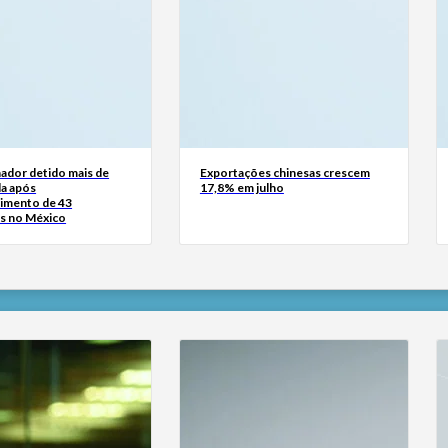
ador detido mais de
Exportações chinesas crescem
a após
17,8% em julho
imento de 43
s no México