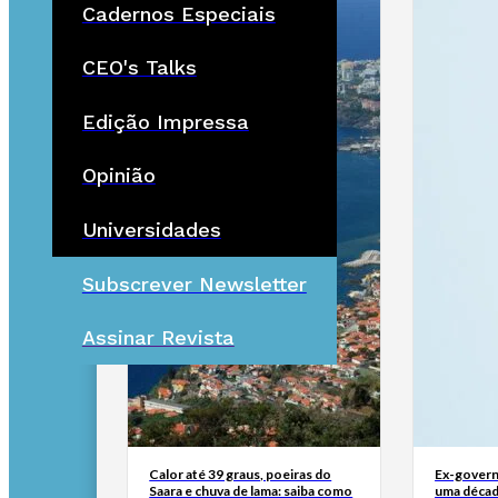
Cadernos Especiais
CEO's Talks
Edição Impressa
Opinião
Universidades
Subscrever Newsletter
Assinar Revista
Calor até 39 graus, poeiras do
Ex-govern
Saara e chuva de lama: saiba como
uma décad