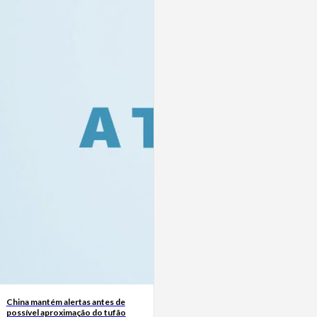
China mantém alertas antes de
possível aproximação do tufão