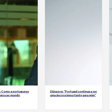
a: Como a portuguesa
Diáspora: “Portugal continua a ser
egou ao mundo
uma âncora importante para mim”