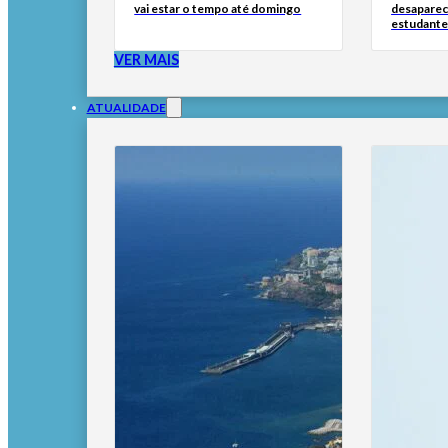
vai estar o tempo até domingo
desaparec
estudante
VER MAIS
ATUALIDADE