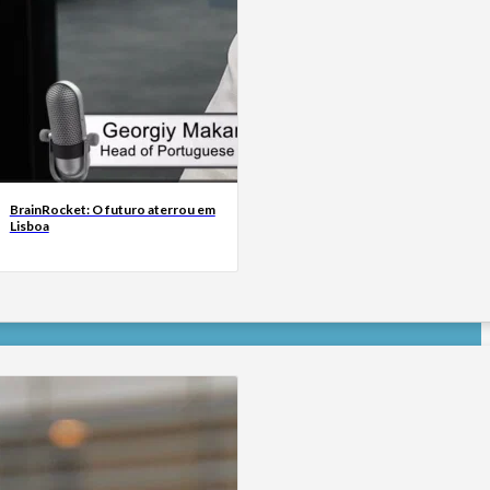
BrainRocket: O futuro aterrou em
Lisboa