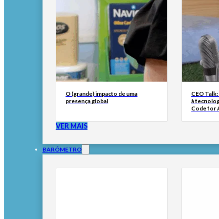
O (grande) impacto de uma
CEO Talk:
presença global
à tecnolog
Code for A
VER MAIS
BARÓMETRO