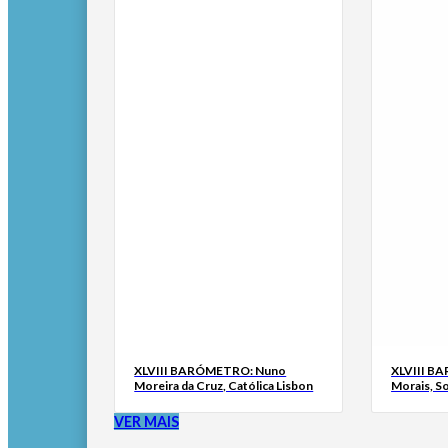
XLVIII BARÓMETRO: Nuno
XLVIII B
Moreira da Cruz, Católica Lisbon
Morais, S
VER MAIS